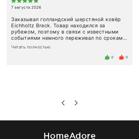
7 августа 2026
Заказывал голландский шерстяной ковёр
Eichholtz Breck. Товар находился за
рубежом, поэтому в связи с известными
событиями немного переживал по срокам.
Но homeadore привезли ровно в
Читать полностью
определенное в договоре время, без
задержеки. Отдельно хочу отметить
0
0
персонал магазина. Настоящая
клиентоориентированность: помогли
разобраться в ряде вопросов, всё
подробно объяснили, были на связи на
каждом этапе. Это тот случай, когда
чувствуешь, что о тебе действительно
позаботились. Что касается самого ковра,
то качество выше всяких похвал. Выглядит
в интерьере ровно так, как хотел. Ещё раз -
большая благодарность сотрудникам
homeadore!
HomeAdore