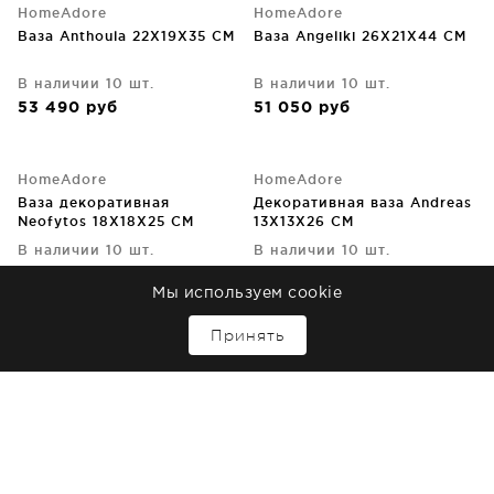
HomeAdore
HomeAdore
Ваза Anthoula 22X19X35 CM
Ваза Angeliki 26X21X44 CM
В наличии 10 шт.
В наличии 10 шт.
53 490
руб
51 050
руб
HomeAdore
HomeAdore
Ваза декоративная
Декоративная ваза Andreas
Neofytos 18X18X25 CM
13X13X26 CM
В наличии 10 шт.
В наличии 10 шт.
57 800
руб
28 680
руб
Мы используем cookie
↑
Принять
HomeAdore
HomeAdore
Чайник декоративный
Кувшин декоративный
Aleka 22X15X22 CM
Agathi 14X11X30 CM
В наличии 10 шт.
В наличии 10 шт.
26 380
руб
14 470
руб