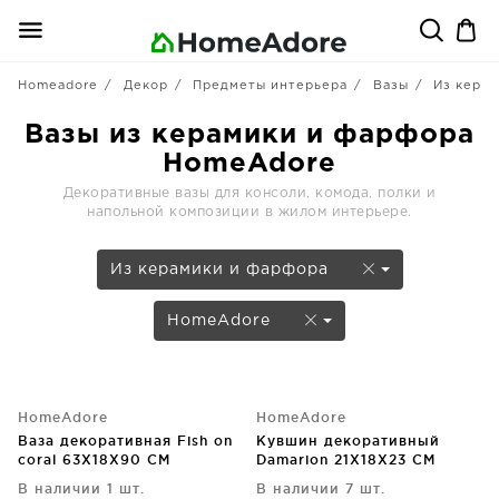
Homeadore
Декор
Предметы интерьера
Вазы
Из кера
Вазы из керамики и фарфора
HomeAdore
Декоративные вазы для консоли, комода, полки и
напольной композиции в жилом интерьере.
Из керамики и фарфора
HomeAdore
HomeAdore
HomeAdore
Ваза декоративная Fish on
Кувшин декоративный
coral 63X18X90 CM
Damarion 21X18X23 CM
В наличии 1 шт.
В наличии 7 шт.