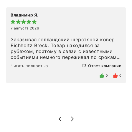
Владимир Я.
7 августа 2026
Заказывал голландский шерстяной ковёр
Eichholtz Breck. Товар находился за
рубежом, поэтому в связи с известными
событиями немного переживал по срокам.
Но homeadore привезли ровно в
Читать полностью
Ответ компании
определенное в договоре время, без
задержеки. Отдельно хочу отметить
0
0
персонал магазина. Настоящая
клиентоориентированность: помогли
разобраться в ряде вопросов, всё
подробно объяснили, были на связи на
каждом этапе. Это тот случай, когда
чувствуешь, что о тебе действительно
позаботились. Что касается самого ковра,
то качество выше всяких похвал. Выглядит
в интерьере ровно так, как хотел. Ещё раз -