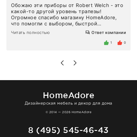
Обожаю эти приборы от Robert Welch - это
какой-то другой уровень трапезы!
Огромное спасибо магазину HomeAdore,
что помогли с выбором, быстрой
доставкой и высоким сервисом. Один раз
Читать полностью
Ответ компании
была здесь лично, забирала чайные ложки,
внутри очень много антикварной посуды,
1
0
столовых приборов и других аксессуаров
для дома. Без покупки точно не уйти.
Позже заказывала остальные приборы -
доставили сдэком на следующий день к
нашему торжеству. Поддержка клиентов
отвечает очень быстро. Взаимодействием
очень довольна. Рекомендую!
HomeAdore
Дизайнерская мебель и декор для дома
© 2014 — 2026 HomeAdore
8 (495) 545-46-43