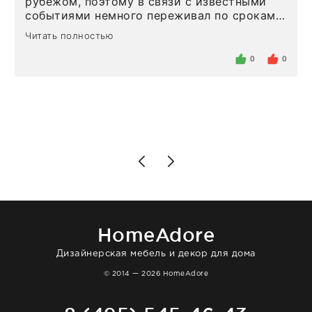
рубежом, поэтому в связи с известными
событиями немного переживал по срокам.
Но homeadore привезли ровно в
Читать полностью
определенное в договоре время, без
задержеки. Отдельно хочу отметить
0
0
персонал магазина. Настоящая
клиентоориентированность: помогли
разобраться в ряде вопросов, всё
подробно объяснили, были на связи на
каждом этапе. Это тот случай, когда
чувствуешь, что о тебе действительно
позаботились. Что касается самого ковра,
то качество выше всяких похвал. Выглядит
в интерьере ровно так, как хотел. Ещё раз -
большая благодарность сотрудникам
homeadore!
HomeAdore
Дизайнерская мебель и декор для дома
© 2014 — 2026 HomeAdore