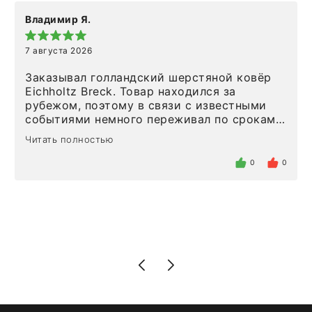
Владимир Я.
7 августа 2026
Заказывал голландский шерстяной ковёр
Eichholtz Breck. Товар находился за
рубежом, поэтому в связи с известными
событиями немного переживал по срокам.
Но homeadore привезли ровно в
Читать полностью
определенное в договоре время, без
задержеки. Отдельно хочу отметить
0
0
персонал магазина. Настоящая
клиентоориентированность: помогли
разобраться в ряде вопросов, всё
подробно объяснили, были на связи на
каждом этапе. Это тот случай, когда
чувствуешь, что о тебе действительно
позаботились. Что касается самого ковра,
то качество выше всяких похвал. Выглядит
в интерьере ровно так, как хотел. Ещё раз -
большая благодарность сотрудникам