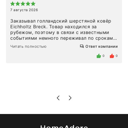
7 августа 2026
Заказывал голландский шерстяной ковёр
Eichholtz Breck. Товар находился за
рубежом, поэтому в связи с известными
событиями немного переживал по срокам.
Но homeadore привезли ровно в
Читать полностью
Ответ компании
определенное в договоре время, без
задержеки. Отдельно хочу отметить
0
0
персонал магазина. Настоящая
клиентоориентированность: помогли
разобраться в ряде вопросов, всё
подробно объяснили, были на связи на
каждом этапе. Это тот случай, когда
чувствуешь, что о тебе действительно
позаботились. Что касается самого ковра,
то качество выше всяких похвал. Выглядит
в интерьере ровно так, как хотел. Ещё раз -
большая благодарность сотрудникам
homeadore!