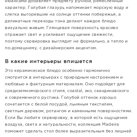
нюансами добавляет предмету ручной, ремесленный
характер. Голубая глазурь напоминает морскую воду и
слегка выгоревшие на солнце оттенки побережья, а
деликатные переходы тона делают каждое блюдо
визуально живым. Глянцевая поверхность красиво
отражает свет и усиливает ощущение свежести,
поэтому сервировка выглядит не формально, а тепло и
по-домашнему, с дизайнерским акцентом.
В какие интерьеры впишется
Это керамическое блюдо особенно гармонично
смотрится в интерьерах с природным настроением и
любовью к фактурным материалам. Оно подойдет для
средиземноморского стиля, coastal, эко, скандинавского
и современного рустика. Голубой оттенок хорошо
сочетается с белой посудой, льняным текстилем,
светлым деревом, ротангом и каменными поверхностями.
Если Вы любите сервировку, в которой есть ощущение
воздуха, света и натуральности, коллекция Madeira
поможет сделать стол более выразительным без лишней