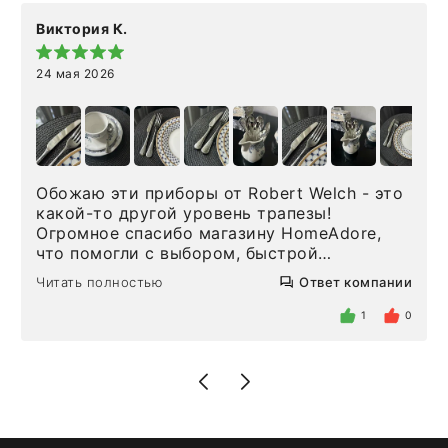
Виктория К.
24 мая 2026
Обожаю эти приборы от Robert Welch - это
какой-то другой уровень трапезы!
Огромное спасибо магазину HomeAdore,
что помогли с выбором, быстрой
доставкой и высоким сервисом. Один раз
Читать полностью
Ответ компании
была здесь лично, забирала чайные ложки,
внутри очень много антикварной посуды,
1
0
столовых приборов и других аксессуаров
для дома. Без покупки точно не уйти.
Позже заказывала остальные приборы -
доставили сдэком на следующий день к
нашему торжеству. Поддержка клиентов
отвечает очень быстро. Взаимодействием