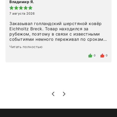
Владимир Я.
7 августа 2026
Заказывал голландский шерстяной ковёр
Eichholtz Breck. Товар находился за
рубежом, поэтому в связи с известными
событиями немного переживал по срокам.
Но homeadore привезли ровно в
Читать полностью
определенное в договоре время, без
задержеки. Отдельно хочу отметить
0
0
персонал магазина. Настоящая
клиентоориентированность: помогли
разобраться в ряде вопросов, всё
подробно объяснили, были на связи на
каждом этапе. Это тот случай, когда
чувствуешь, что о тебе действительно
позаботились. Что касается самого ковра,
то качество выше всяких похвал. Выглядит
в интерьере ровно так, как хотел. Ещё раз -
большая благодарность сотрудникам
homeadore!