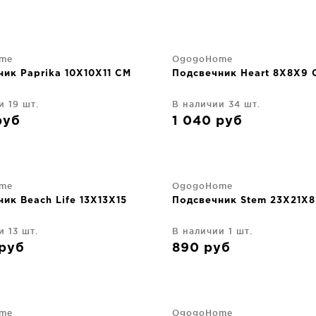
me
OgogoHome
ик Paprika 10X10X11 CM
Подсвечник Heart 8X8X9 
и 19 шт.
В наличии 34 шт.
руб
1 040
руб
me
OgogoHome
ик Beach Life 13X13X15
Подсвечник Stem 23X21X
и 13 шт.
В наличии 1 шт.
руб
890
руб
me
OgogoHome