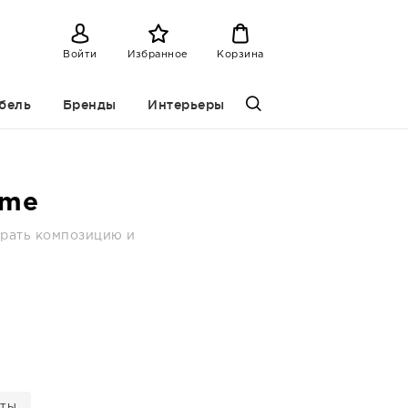
Войти
Избранное
Корзина
бель
Бренды
Интерьеры
ome
брать композицию и
еты