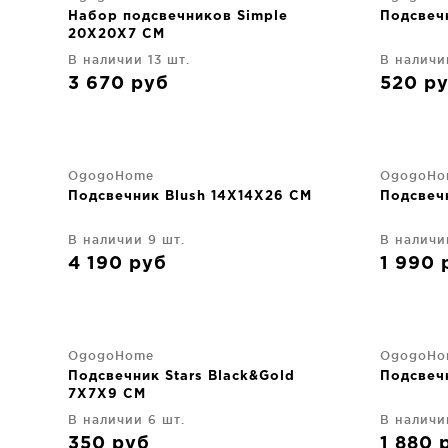
Набор подсвечников Simple
Подсвеч
20X20X7 CM
В наличии 13 шт.
В наличи
3 670
руб
520
р
OgogoHome
OgogoHo
Подсвечник Blush 14X14X26 CM
Подсвеч
В наличии 9 шт.
В наличи
4 190
руб
1 990
OgogoHome
OgogoHo
Подсвечник Stars Black&Gold
Подсвеч
7X7X9 CM
В наличии 6 шт.
В наличи
350
руб
1 880