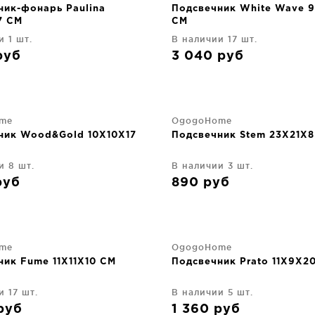
ник-фонарь Paulina
Подсвечник White Wave 
7 CM
CM
и 1 шт.
В наличии 17 шт.
руб
3 040
руб
me
OgogoHome
ник Wood&Gold 10X10X17
Подсвечник Stem 23X21X
и 8 шт.
В наличии 3 шт.
руб
890
руб
me
OgogoHome
ник Fume 11X11X10 CM
Подсвечник Prato 11X9X2
и 17 шт.
В наличии 5 шт.
руб
1 360
руб