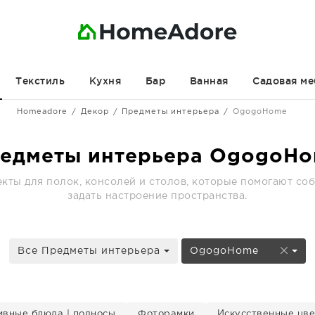
Текстиль
Кухня
Бар
Ванная
Садовая ме
Homeadore
Декор
Предметы интерьера
OgogoHome
едметы интерьера OgogoH
кты для полок, консолей и столов, которые помогают со
задать настроение пространства.
Все Предметы интерьера
OgogoHome
ивные блюда | подносы
Фоторамки
Искусственные цв