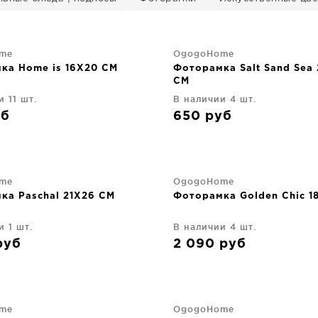
me
OgogoHome
ка Home is 16X20 CM
Фоторамка Salt Sand Sea
CM
 11 шт.
В наличии 4 шт.
уб
650
руб
me
OgogoHome
ка Paschal 21X26 CM
Фоторамка Golden Chic 1
и 1 шт.
В наличии 4 шт.
руб
2 090
руб
me
OgogoHome