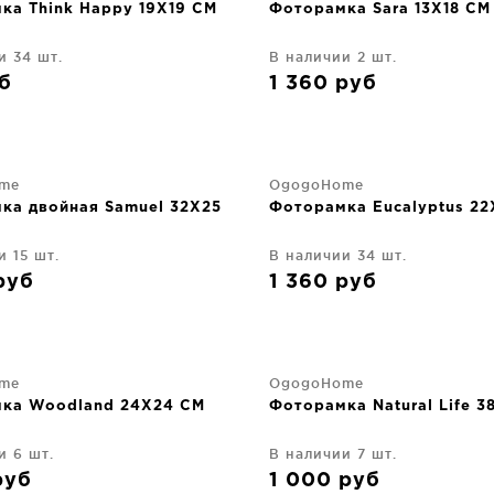
ка Think Happy 19X19 CM
Фоторамка Sara 13X18 CM
и 34 шт.
В наличии 2 шт.
б
1 360
руб
me
OgogoHome
ка двойная Samuel 32X25
Фоторамка Eucalyptus 22
и 15 шт.
В наличии 34 шт.
руб
1 360
руб
me
OgogoHome
ка Woodland 24X24 CM
Фоторамка Natural Life 3
и 6 шт.
В наличии 7 шт.
руб
1 000
руб