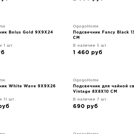
me
OgogoHome
ник Bolus Gold 9X9X24
Подсвечник Fancy Black 1
CM
и 1 шт.
В наличии 5 шт.
уб
1 460
руб
me
OgogoHome
ник White Wave 9X9X26
Подсвечник для чайной с
Vintage 8X8X10 CM
 11 шт.
В наличии 7 шт.
руб
690
руб
me
OgogoHome