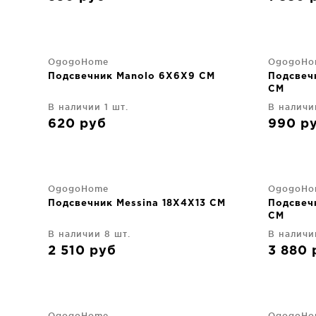
OgogoHome
OgogoHo
Подсвечник Manolo 6X6X9 CM
Подсвеч
CM
В наличии 1 шт.
В наличи
620
руб
990
р
OgogoHome
OgogoHo
Подсвечник Messina 18X4X13 CM
Подсвеч
CM
В наличии 8 шт.
В наличии
2 510
руб
3 880
OgogoHome
OgogoHo