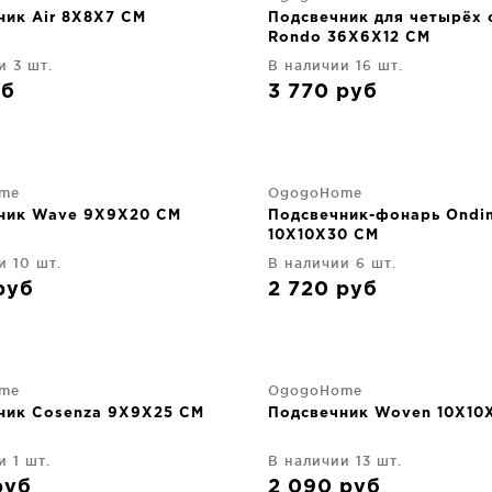
ник Air 8X8X7 CM
Подсвечник для четырёх 
Rondo 36X6X12 CM
и 3 шт.
В наличии 16 шт.
уб
3 770
руб
me
OgogoHome
ник Wave 9X9X20 CM
Подсвечник-фонарь Ondi
10X10X30 CM
и 10 шт.
В наличии 6 шт.
руб
2 720
руб
me
OgogoHome
ник Cosenza 9X9X25 CM
Подсвечник Woven 10X10
и 1 шт.
В наличии 13 шт.
руб
2 090
руб