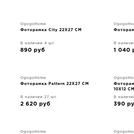
OgogoHome
OgogoHo
Фоторамка City 22X27 CM
Фоторам
В наличии 4 шт.
В наличи
890
руб
1 040
OgogoHome
OgogoHo
Фоторамка Pattern 22X27 CM
Фоторам
10X12 C
В наличии 27 шт.
В наличи
2 620
руб
390
р
OgogoHome
OgogoHo