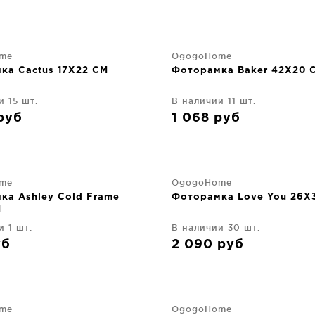
me
OgogoHome
ка Cactus 17X22 CM
Фоторамка Baker 42X20 
и 15 шт.
В наличии 11 шт.
руб
1 068
руб
me
OgogoHome
ка Ashley Cold Frame
Фоторамка Love You 26X
M
и 1 шт.
В наличии 30 шт.
уб
2 090
руб
me
OgogoHome