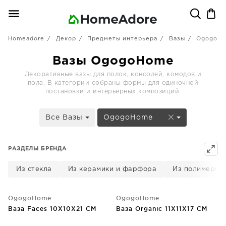
Homeadore
Декор
Предметы интерьера
Вазы
OgogoH
Вазы OgogoHome
Декоративные вазы для полок, консолей, комодов и
пола. В категории собраны формы для одиночной
постановки и интерьерных композиций.
Все Вазы
OgogoHome
РАЗДЕЛЫ БРЕНДА
Из стекла
Из керамики и фарфора
Из полимеров
OgogoHome
OgogoHome
Ваза Faces 10X10X21 CM
Ваза Organic 11X11X17 CM