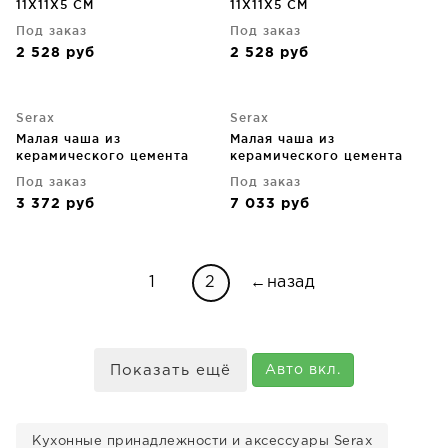
11X11X5 CM
11X11X5 CM
Под заказ
Под заказ
2 528
руб
2 528
руб
Serax
Serax
Малая чаша из
Малая чаша из
керамического цемента
керамического цемента
FCK 11X11X3 CM
FCK 11X11X3 CM
Под заказ
Под заказ
3 372
руб
7 033
руб
1
2
←назад
Показать ещё
Авто вкл.
Кухонные принадлежности и аксессуары Serax