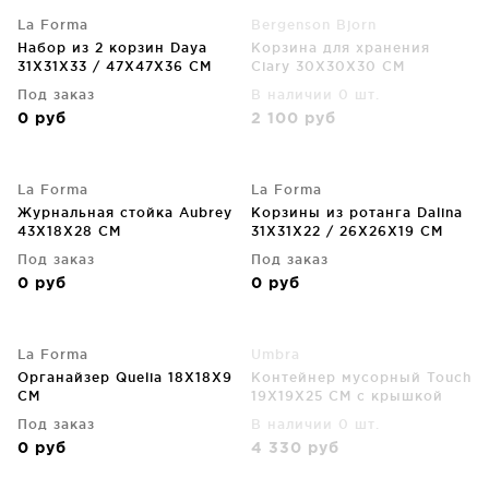
La Forma
Bergenson Bjorn
Набор из 2 корзин Daya
Корзина для хранения
31X31X33 / 47X47X36 CM
Ciary 30X30X30 CM
Под заказ
В наличии 0 шт.
0
руб
2 100
руб
La Forma
La Forma
Журнальная стойка Aubrey
Корзины из ротанга Dalina
43X18X28 CM
31X31X22 / 26X26X19 CM
Под заказ
Под заказ
0
руб
0
руб
La Forma
Umbra
Органайзер Quelia 18X18X9
Контейнер мусорный Touch
CM
19X19X25 CM с крышкой
белый
Под заказ
В наличии 0 шт.
0
руб
4 330
руб