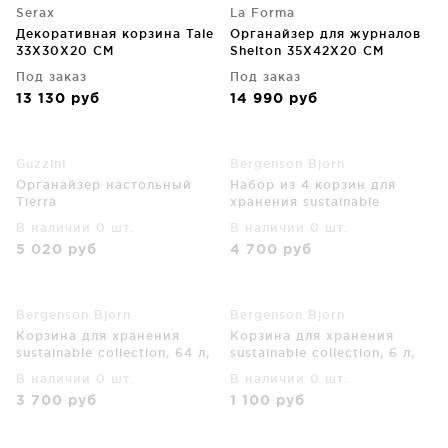
Serax
La Forma
Декоративная корзина Tale
Органайзер для журналов
33X30X20 CM
Shelton 35X42X20 CM
Под заказ
Под заказ
13 130
руб
14 990
руб
Guzzini
Bergenson Bjorn
Органайзер настольный
Набор из 4 корзин для
Tierra
хранения sustainable
collection, бежевый
В наличии 0 шт.
В наличии 0 шт.
5 020
руб
4 700
руб
Bergenson Bjorn
Bergenson Bjorn
Корзина для хранения
Корзина для хранения
sustainable collection, 64 л,
sustainable collection, 6 л,
черная
бежевая
В наличии 0 шт.
В наличии 0 шт.
3 700
руб
1 100
руб