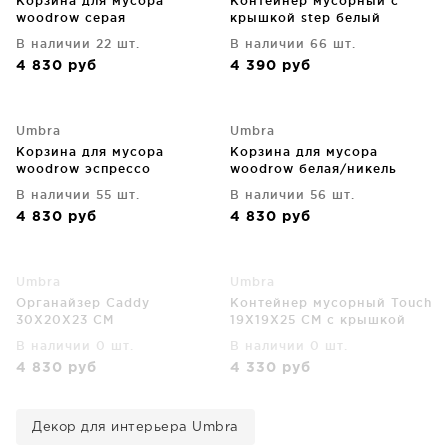
Корзина для мусора
Контейнер мусорный с
woodrow серая
крышкой step белый
В наличии 22 шт.
В наличии 66 шт.
4 830
руб
4 390
руб
Umbra
Umbra
Корзина для мусора
Корзина для мусора
woodrow эспрессо
woodrow белая/никель
В наличии 55 шт.
В наличии 56 шт.
4 830
руб
4 830
руб
Umbra
Umbra
Органайзер Caddy
Контейнер мусорный Touch
30X20X23 CM
19X19X25 CM с крышкой
белый
В наличии 0 шт.
В наличии 0 шт.
4 830
руб
4 330
руб
Декор для интерьера Umbra