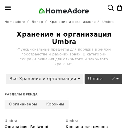
Homeadore
Декор
Хранение и организация
Umbra
Хранение и организация
Umbra
Функциональные предметы для порядка в жилом
пространстве и рабочих зонах. В категории
собраны решения для открытого и закрытого
хранения.
Все Хранение и организация
Umbra
РАЗДЕЛЫ БРЕНДА
Органайзеры
Корзины
Umbra
Umbra
Органайзер Bellwood
Корзина для мусора