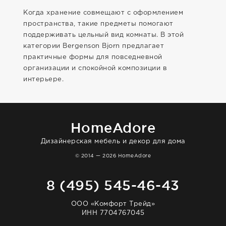
Когда хранение совмещают с оформлением
пространства, такие предметы помогают
поддерживать цельный вид комнаты. В этой
категории Bergenson Bjorn предлагает
практичные формы для повседневной
организации и спокойной композиции в
интерьере.
HomeAdore
Дизайнерская мебель и декор для дома
© 2014 — 2026 HomeAdore
8 (495) 545-46-43
ООО «Комфорт Трейд»
ИНН 7704767045