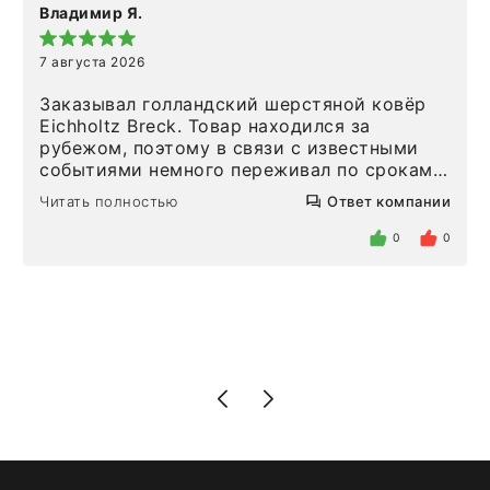
Владимир Я.
7 августа 2026
Заказывал голландский шерстяной ковёр
Eichholtz Breck. Товар находился за
рубежом, поэтому в связи с известными
событиями немного переживал по срокам.
Но homeadore привезли ровно в
Читать полностью
Ответ компании
определенное в договоре время, без
задержеки. Отдельно хочу отметить
0
0
персонал магазина. Настоящая
клиентоориентированность: помогли
разобраться в ряде вопросов, всё
подробно объяснили, были на связи на
каждом этапе. Это тот случай, когда
чувствуешь, что о тебе действительно
позаботились. Что касается самого ковра,
то качество выше всяких похвал. Выглядит
в интерьере ровно так, как хотел. Ещё раз -
большая благодарность сотрудникам
homeadore!