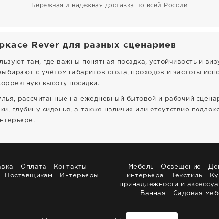
Бережная и надежная доставка по всей России
ркасе Rever для разных сценариев
ьзуют там, где важны понятная посадка, устойчивость и виз
выбирают с учётом габаритов стола, проходов и частоты испо
корректную высоту посадки.
улья, рассчитанные на ежедневный бытовой и рабочий сцена
ки, глубину сиденья, а также наличие или отсутствие подлоко
интерьере.
авка
Оплата
Контакты
Мебель
Освещение
Де
Поставщикам
Интерьеры
интерьера
Текстиль
Ку
принадлежности и аксессу
Ванная
Садовая меб