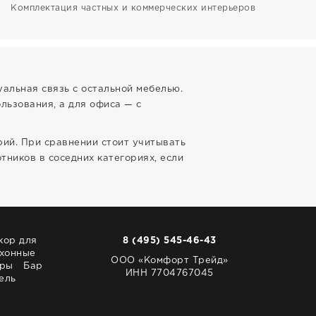
Комплектация частных и коммерческих интерьеров
уальная связь с остальной мебелью.
льзования, а для офиса — с
рий. При сравнении стоит учитывать
тников в соседних категориях, если
кор для
8 (495) 545-46-43
хонные
ООО «Комфорт Трейд»
ары
Бар
ИНН 7704767045
ель