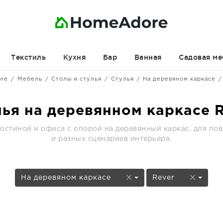
Текстиль
Кухня
Бар
Ванная
Садовая ме
ore
Мебель
Столы и стулья
Стулья
На деревяном каркасе
ья на деревянном каркасе 
 гостиной и офиса с опорой на деревянный каркас, для по
и разных сценариев интерьера.
На деревяном каркасе
Rever