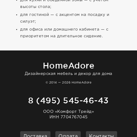
для кухни и обеденной зоны — с учетом
высоты стола;
для гостиной — с акцентом на посадку и
силуэт;
для офиса или домашнего кабинета — с
приоритетом на длительное сидение.
HomeAdore
Дизайнерская мебель и декор для дома
© 2014 — 2026 HomeAdore
8 (495) 545-46-43
ООО «Комфорт Трейд»
ИНН 7704767045
Доставка
Оплата
Контакты