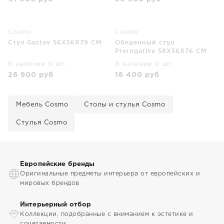
Cosmo
Cosmo
Стул Gustav 56X56X79 CM
Обеденный стул
Prerogative 58X56X76 CM
В наличии 0 шт.
В наличии 0 шт.
26 900
руб
16 400
руб
Мебель Cosmo
Столы и стулья Cosmo
Стулья Cosmo
Европейские бренды
Оригинальные предметы интерьера от европейских и
мировых брендов
Интерьерный отбор
Коллекции, подобранные с вниманием к эстетике и
сочетаемости