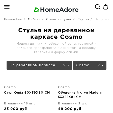
Homeadore
Мебель
Столы и стулья
Стулья
На деревян
Стулья на деревянном
каркасе Cosmo
Модели для кухни, обеденной зоны, гостиной и
рабочего пространства с акцентом на посадку,
габариты и форму спинки.
На деревяном каркасе
Cosmo
Cosmo
Cosmo
Стул Kenia 60X59X80 CM
Обеденный стул Madelyn
53X55X81 CM
В наличии 16 шт.
В наличии 3 шт.
23 900
руб
49 200
руб