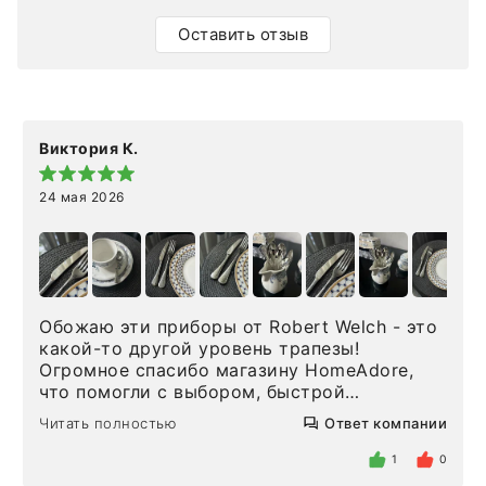
Оставить отзыв
Виктория К.
24 мая 2026
Обожаю эти приборы от Robert Welch - это
какой-то другой уровень трапезы!
Огромное спасибо магазину HomeAdore,
что помогли с выбором, быстрой
доставкой и высоким сервисом. Один раз
Читать полностью
Ответ компании
была здесь лично, забирала чайные ложки,
внутри очень много антикварной посуды,
1
0
столовых приборов и других аксессуаров