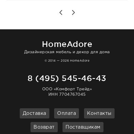
для дома. Без покупки точно не уйти.
Позже заказывала остальные приборы -
доставили сдэком на следующий день к
нашему торжеству. Поддержка клиентов
отвечает очень быстро. Взаимодействием
очень довольна. Рекомендую!
HomeAdore
Дизайнерская мебель и декор для дома
© 2014 — 2026 HomeAdore
8 (495) 545-46-43
ООО «Комфорт Трейд»
ИНН 7704767045
Доставка
Оплата
Контакты
Возврат
Поставщикам