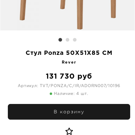
Стул Ponza 50X51X85 CM
Rever
131 730
руб
Артикул:
TVT/PONZA/C/IR/ADORN007/10196
Наличие: 4 шт.
В корзину