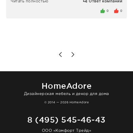
Читать полностью
Ответ компании
определенное в договоре время, без
задержеки. Отдельно хочу отметить
0
0
персонал магазина. Настоящая
клиентоориентированность: помогли
разобраться в ряде вопросов, всё
подробно объяснили, были на связи на
каждом этапе. Это тот случай, когда
чувствуешь, что о тебе действительно
позаботились. Что касается самого ковра,
то качество выше всяких похвал. Выглядит
в интерьере ровно так, как хотел. Ещё раз -
большая благодарность сотрудникам
homeadore!
HomeAdore
Дизайнерская мебель и декор для дома
© 2014 — 2026 HomeAdore
8 (495) 545-46-43
ООО «Комфорт Трейд»