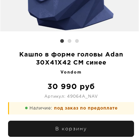
Кашпо в форме головы Adan
30X41X42 CM синее
Vondom
30 990
руб
Артикул:
49064A_NAV
Наличие:
под заказ по предоплате
В корзину