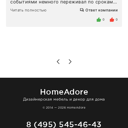
событиями немного переживал по срокам.
Но homeadore привезли ровно в
Читать полностью
Ответ компании
определенное в договоре время, без
задержеки. Отдельно хочу отметить
0
0
персонал магазина. Настоящая
клиентоориентированность: помогли
разобраться в ряде вопросов, всё
подробно объяснили, были на связи на
каждом этапе. Это тот случай, когда
чувствуешь, что о тебе действительно
позаботились. Что касается самого ковра,
то качество выше всяких похвал. Выглядит
в интерьере ровно так, как хотел. Ещё раз -
большая благодарность сотрудникам
homeadore!
HomeAdore
Дизайнерская мебель и декор для дома
© 2014 — 2026 HomeAdore
8 (495) 545-46-43