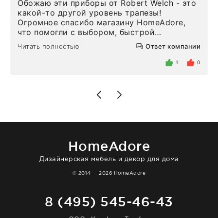
Обожаю эти приборы от Robert Welch - это
какой-то другой уровень трапезы!
Огромное спасибо магазину HomeAdore,
что помогли с выбором, быстрой
доставкой и высоким сервисом. Один раз
Читать полностью
Ответ компании
была здесь лично, забирала чайные ложки,
внутри очень много антикварной посуды,
1
0
столовых приборов и других аксессуаров
для дома. Без покупки точно не уйти.
Позже заказывала остальные приборы -
доставили сдэком на следующий день к
нашему торжеству. Поддержка клиентов
отвечает очень быстро. Взаимодействием
очень довольна. Рекомендую!
HomeAdore
Дизайнерская мебель и декор для дома
© 2014 — 2026 HomeAdore
8 (495) 545-46-43