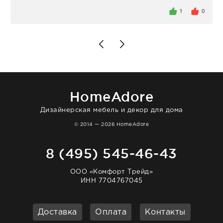
была здесь лично, забирала чайные ложки,
внутри очень много антикварной посуды,
1
0
столовых приборов и других аксессуаров
для дома. Без покупки точно не уйти.
Позже заказывала остальные приборы -
доставили сдэком на следующий день к
нашему торжеству. Поддержка клиентов
отвечает очень быстро. Взаимодействием
очень довольна. Рекомендую!
HomeAdore
Дизайнерская мебель и декор для дома
© 2014 — 2026 HomeAdore
8 (495) 545-46-43
ООО «Комфорт Трейд»
ИНН 7704767045
Доставка
Оплата
Контакты