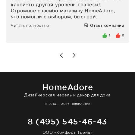
какой-то другой уровень трапезы!
Огромное спасибо магазину HomeAdore,
что помогли с выбором, быстрой
доставкой и высоким сервисом. Один раз
Читать полностью
Ответ компании
была здесь лично, забирала чайные ложки,
внутри очень много антикварной посуды,
1
0
столовых приборов и других аксессуаров
для дома. Без покупки точно не уйти.
Позже заказывала остальные приборы -
доставили сдэком на следующий день к
нашему торжеству. Поддержка клиентов
отвечает очень быстро. Взаимодействием
очень довольна. Рекомендую!
HomeAdore
Дизайнерская мебель и декор для дома
© 2014 — 2026 HomeAdore
8 (495) 545-46-43
ООО «Комфорт Трейд»