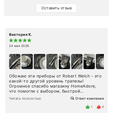
Оставить отзыв
Виктория К.
24 мая 2026
Обожаю эти приборы от Robert Welch - это
какой-то другой уровень трапезы!
Огромное спасибо магазину HomeAdore,
что помогли с выбором, быстрой
доставкой и высоким сервисом. Один раз
Читать полностью
Ответ компании
была здесь лично, забирала чайные ложки,
внутри очень много антикварной посуды,
1
0
столовых приборов и других аксессуаров