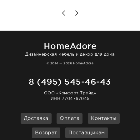
для дома. Без покупки точно не уйти.
Позже заказывала остальные приборы -
доставили сдэком на следующий день к
нашему торжеству. Поддержка клиентов
отвечает очень быстро. Взаимодействием
очень довольна. Рекомендую!
HomeAdore
Дизайнерская мебель и декор для дома
© 2014 — 2026 HomeAdore
8 (495) 545-46-43
ООО «Комфорт Трейд»
ИНН 7704767045
Доставка
Оплата
Контакты
Возврат
Поставщикам