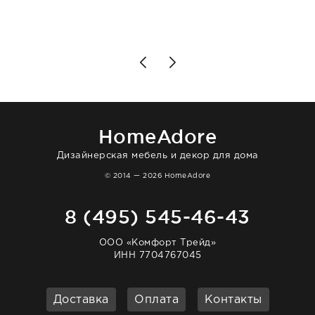
подробно объяснили, были на связи на
каждом этапе. Это тот случай, когда
чувствуешь, что о тебе действительно
позаботились. Что касается самого ковра,
то качество выше всяких похвал. Выглядит
в интерьере ровно так, как хотел. Ещё раз -
большая благодарность сотрудникам
homeadore!
HomeAdore
Дизайнерская мебель и декор для дома
© 2014 — 2026 HomeAdore
8 (495) 545-46-43
ООО «Комфорт Трейд»
ИНН 7704767045
Доставка
Оплата
Контакты