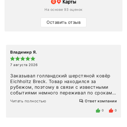
На основе 93 оценок
Оставить отзыв
Владимир Я.
7 августа 2026
Заказывал голландский шерстяной ковёр
Eichholtz Breck. Товар находился за
рубежом, поэтому в связи с известными
событиями немного переживал по срокам.
Но homeadore привезли ровно в
Читать полностью
Ответ компании
определенное в договоре время, без
задержеки. Отдельно хочу отметить
0
0
персонал магазина. Настоящая
клиентоориентированность: помогли
разобраться в ряде вопросов, всё