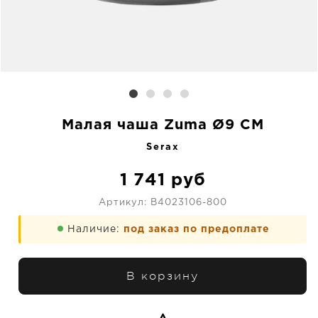
Малая чаша Zuma Ø9 CM
Serax
1 741
руб
Артикул:
B4023106-800
Наличие:
под заказ по предоплате
В корзину