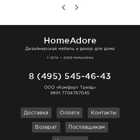
Позже заказывала остальные приборы -
доставили сдэком на следующий день к
нашему торжеству. Поддержка клиентов
отвечает очень быстро. Взаимодействием
очень довольна. Рекомендую!
HomeAdore
Дизайнерская мебель и декор для дома
© 2014 — 2026 HomeAdore
8 (495) 545-46-43
ООО «Комфорт Трейд»
ИНН 7704767045
Доставка
Оплата
Контакты
Возврат
Поставщикам