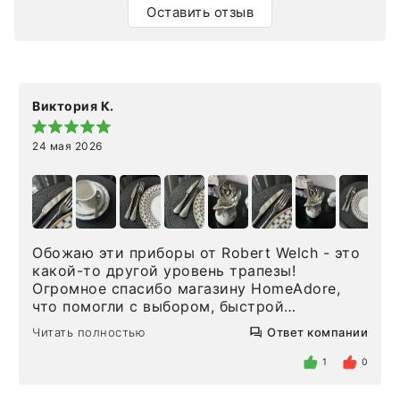
Оставить отзыв
Виктория К.
24 мая 2026
Обожаю эти приборы от Robert Welch - это
какой-то другой уровень трапезы!
Огромное спасибо магазину HomeAdore,
что помогли с выбором, быстрой
доставкой и высоким сервисом. Один раз
Читать полностью
Ответ компании
была здесь лично, забирала чайные ложки,
внутри очень много антикварной посуды,
1
0
столовых приборов и других аксессуаров
для дома. Без покупки точно не уйти.