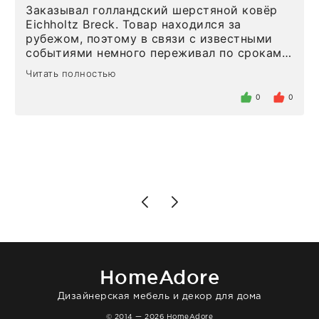
Заказывал голландский шерстяной ковёр
Eichholtz Breck. Товар находился за
рубежом, поэтому в связи с известными
событиями немного переживал по срокам.
Но homeadore привезли ровно в
Читать полностью
определенное в договоре время, без
задержеки. Отдельно хочу отметить
0
0
персонал магазина. Настоящая
клиентоориентированность: помогли
разобраться в ряде вопросов, всё
подробно объяснили, были на связи на
каждом этапе. Это тот случай, когда
чувствуешь, что о тебе действительно
позаботились. Что касается самого ковра,
то качество выше всяких похвал. Выглядит
в интерьере ровно так, как хотел. Ещё раз -
большая благодарность сотрудникам
homeadore!
HomeAdore
Дизайнерская мебель и декор для дома
© 2014 — 2026 HomeAdore