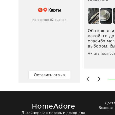
 магазину за оперативную
лению и домтавке моего заказа.
ин приехал ко мне целым и
На основе 92 оценок
ным в течение трех дней!
Обожаю эти 
Ответ компании
какой-то др
спасибо маг
0
0
выбором, б
сервисом. О
Читать полнос
чайные ложк
посуды, сто
аксессуаров
уйти. Позже
Оставить отзыв
доставили с
торжеству. 
быстро. Вза
Рекомендую
Дост
HomeAdore
Возврат
Дизайнерская мебель и декор для