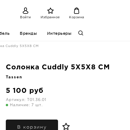
Войти
Избранное
Корзина
бель
Бренды
Интерьеры
ка Cuddly 5X5X8 CM
Солонка Cuddly 5X5X8 CM
Tassen
5 100
руб
Артикул:
T01.36.01
Наличие: 7 шт.
В корзину