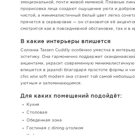
эмоциональной, почти живой мимикой. Плавные лин
прорисовка лица создают ощущение уюта и доброже
чистой, а минималистичный белый цвет легко сочета
прячется в сервировке — он становится её акценто
смотрится как в повседневной обстановке, так и в 
В какие интерьеры впишется
Солонка Tassen Cuddly особенно уместна в интерье
эстетику. Она гармонично поддержит скандинавский
акцентами, украсит современную минималистичную к
впишется в japandi благодаря простоте формы и чис
chic или soft modern она станет той самой небольш
уютным и запоминающимся.
Для каких помещений подойдёт:
Кухня
Столовая
Обеденная зона
Гостиная с dining-уголком