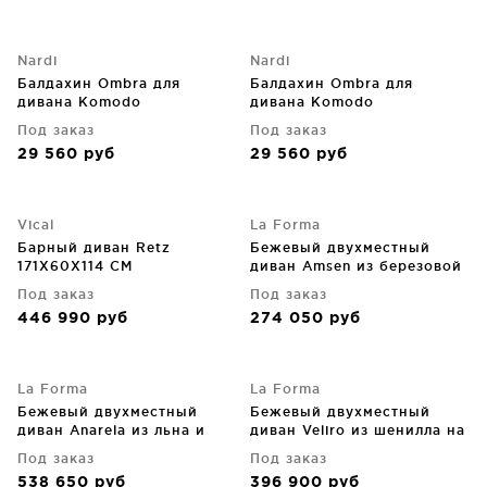
Nardi
Nardi
Балдахин Ombra для
Балдахин Ombra для
дивана Komodo
дивана Komodo
Под заказ
Под заказ
29 560
руб
29 560
руб
Vical
La Forma
Барный диван Retz
Бежевый двухместный
171X60X114 CM
диван Amsen из березовой
фанеры с ножками из
Под заказ
Под заказ
матовой нержавеющей
446 990
руб
274 050
руб
стали 165X86X77 CM
La Forma
La Forma
Бежевый двухместный
Бежевый двухместный
диван Anarela из льна и
диван Veliro из шенилла на
вискозы со съёмным
черных стальных ножках
Под заказ
Под заказ
чехлом 220X107X64 CM
210 CM
538 650
руб
396 900
руб