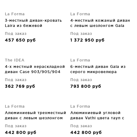
La Forma
La Forma
3-местный диван-кровать
4-местный кожаный диван
Laira из бежевой
с левым шезлонгом Gala
шенилловой ткани 218 CM
300X193X87 CM
Под заказ
Под заказ
457 650
руб
1 372 950
руб
The IDEA
La Forma
4-х местный нераскладной
6-местный диван Gala из
диван Case 903/905/904
серого микровелюра
390X105X87 CM
Под заказ
Под заказ
362 769
руб
793 800
руб
La Forma
La Forma
Алюминиевый трехместный
Алюминиевый угловой
диван с левым шезлонгом
диван Vathi цвета тауп с
Vathi, тауп 250X159 CM
правым шезлонгом 250X159
Под заказ
Под заказ
CM
442 800
руб
442 800
руб