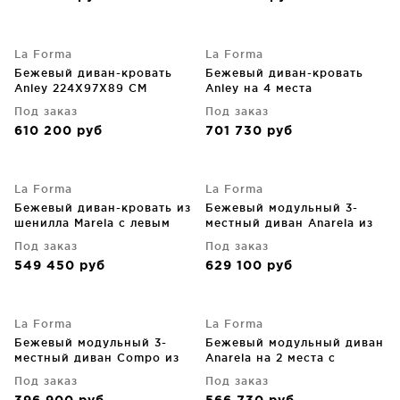
La Forma
La Forma
Бежевый диван-кровать
Бежевый диван-кровать
Anley 224X97X89 CM
Anley на 4 места
244X97X89 CM
Под заказ
Под заказ
610 200
руб
701 730
руб
La Forma
La Forma
Бежевый диван-кровать из
Бежевый модульный 3-
шенилла Marela с левым
местный диван Anarela из
шезлонгом 276X172.5X87
льна и вискозы со
Под заказ
Под заказ
CM
съемным чехлом 310 CM
549 450
руб
629 100
руб
La Forma
La Forma
Бежевый модульный 3-
Бежевый модульный диван
местный диван Compo из
Anarela на 2 места с
шенилла с бежевым
торцевым модулем и
Под заказ
Под заказ
металлическим каркасом
съемным чехлом