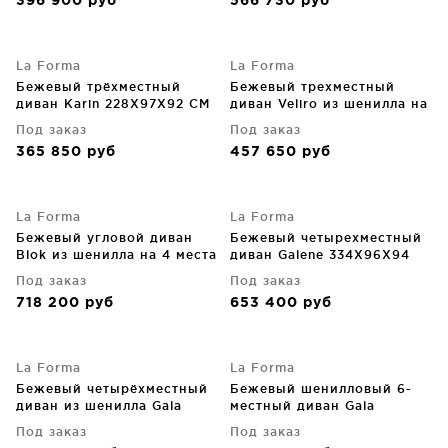
396 900
руб
566 730
руб
232X98X82 CM
270X107X64 CM
La Forma
La Forma
Бежевый трёхместный
Бежевый трехместный
диван Karin 228X97X92 CM
диван Veliro из шенилла на
черных стальных ножках
Под заказ
Под заказ
240 CM
365 850
руб
457 650
руб
La Forma
La Forma
Бежевый угловой диван
Бежевый четырехместный
Blok из шенилла на 4 места
диван Galene 334X96X94
290X290X69 CM
CM
Под заказ
Под заказ
718 200
руб
653 400
руб
La Forma
La Forma
Бежевый четырёхместный
Бежевый шенилловый 6-
диван из шенилла Gala
местный диван Gala
300X105X87 CM
390X105X87 CM
Под заказ
Под заказ