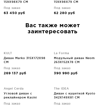
159X98X79 CM
159X98X79 CM
Под заказ
Под заказ
63 450
руб
62 280
руб
Вас также может
заинтересовать
KULT
La Forma
Диван Marko 315X172X98
Модульный диван Neom
CM
263X152X78 CM
Под заказ
Под заказ
269 137
руб
390 990
руб
Angel Cerda
The IDEA
Угловой диван с
Диван с кушеткой Kyoto
реклайнером Kasini
342X149X81 CM
258X173X75 CM
Под заказ
Под заказ