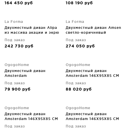
164 450
руб
108 190
руб
La Forma
La Forma
Двухместный диван Alipa
Двухместный диван Amsen
из массива акации и экрю
светло-коричневый
веревочного шнура
165X86X77 CM
Под заказ
Под заказ
165X88X72 CM
242 730
руб
274 050
руб
OgogoHome
OgogoHome
Двухместный диван
Двухместный диван
Amsterdam
Amsterdam 146X95X85 CM
Под заказ
Под заказ
79 900
руб
88 020
руб
OgogoHome
OgogoHome
Двухместный диван
Двухместный диван
Amsterdam 146X95X85 CM
Amsterdam 146X95X85 CM
Под заказ
Под заказ