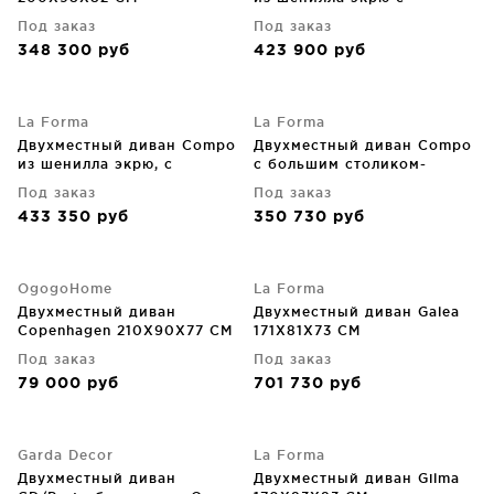
небольшим столиком-
Под заказ
Под заказ
подносом под дубовый
348 300
руб
423 900
руб
шпон и бежевым
металлическим каркасом
200 CM
La Forma
La Forma
Двухместный диван Compo
Двухместный диван Compo
из шенилла экрю, с
с большим столиком-
большим подносом из
подносом и чёрным
Под заказ
Под заказ
дубового шпона и
металлическим каркасом
433 350
руб
350 730
руб
бежевым металлическим
200X98X82 CM
каркасом 200 CM
OgogoHome
La Forma
Двухместный диван
Двухместный диван Galea
Copenhagen 210X90X77 CM
171X81X73 CM
Под заказ
Под заказ
79 000
руб
701 730
руб
Garda Decor
La Forma
Двухместный диван
Двухместный диван Gilma