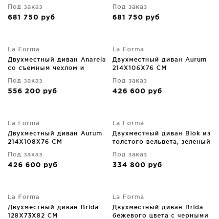
CM
цвета со съемным чехлом
Под заказ
Под заказ
220X107X64 CM
681 750
руб
681 750
руб
La Forma
La Forma
Двухместный диван Anarela
Двухместный диван Aurum
со съемным чехлом и
214X106X76 CM
подушками из бежевого
Под заказ
Под заказ
льна 240X107X64 CM
556 200
руб
426 600
руб
La Forma
La Forma
Двухместный диван Aurum
Двухместный диван Blok из
214X108X76 CM
толстого вельвета, зелёный
210X100X69 CM
Под заказ
Под заказ
426 600
руб
334 800
руб
La Forma
La Forma
Двухместный диван Brida
Двухместный диван Brida
128X73X82 CM
бежевого цвета с черными