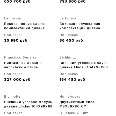
650 700
руб
793 800
руб
La Forma
La Forma
Боковая подушка для
Боковая подушка для
комплектации дивана
комплектации дивана
Compo 31X84X32 CM
Compo 31X84X32 CM
Под заказ
Под заказ
35 990
руб
36 450
руб
Francisco Segarra
Eichholtz
Винтажный диван в
Внешний угловой модуль
английском стиле
дивана Lindau 104X98X68
Cambridge 225X100X70 CM
CM
Под заказ
Под заказ
327 000
руб
164 450
руб
Eichholtz
HomeAdore
Внешний угловой модуль
Двухместный диван
дивана Lindau 104X98X68
118X89X80 CM
CM
Под заказ
В наличии 1 шт.