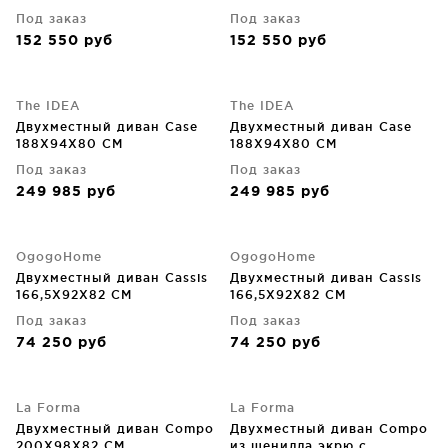
стальными ножками 128 CM
Под заказ
Под заказ
152 550
руб
152 550
руб
The IDEA
The IDEA
Двухместный диван Case
Двухместный диван Case
188X94X80 CM
188X94X80 CM
Под заказ
Под заказ
249 985
руб
249 985
руб
OgogoHome
OgogoHome
Двухместный диван Cassis
Двухместный диван Cassis
166,5X92X82 CM
166,5X92X82 CM
Под заказ
Под заказ
74 250
руб
74 250
руб
La Forma
La Forma
Двухместный диван Compo
Двухместный диван Compo
200X98X82 CM
из шенилла экрю с