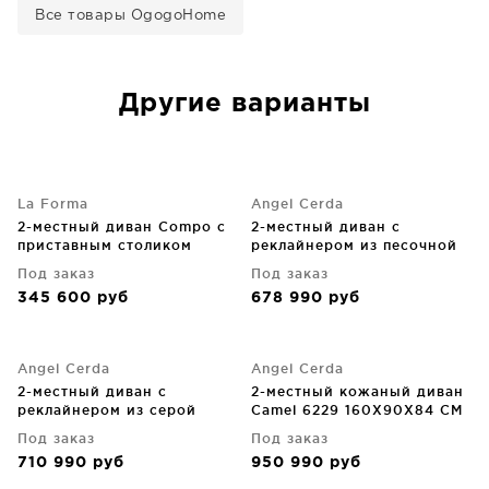
Все товары OgogoHome
Другие варианты
La Forma
Angel Cerda
2-местный диван Compo с
2-местный диван с
приставным столиком
реклайнером из песочной
200X98X82 CM
кожи 164X111X104 CM
Под заказ
Под заказ
345 600
руб
678 990
руб
Angel Cerda
Angel Cerda
2-местный диван с
2-местный кожаный диван
реклайнером из серой
Camel 6229 160X90X84 CM
кожи 176X110X98 CM
Под заказ
Под заказ
710 990
руб
950 990
руб