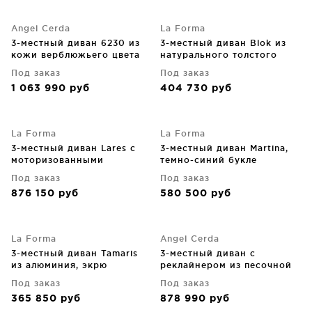
Angel Cerda
La Forma
3-местный диван 6230 из
3-местный диван Blok из
кожи верблюжьего цвета
натурального толстого
222X90X84 CM
вельвета 240X100X69 CM
Под заказ
Под заказ
1 063 990
руб
404 730
руб
La Forma
La Forma
3-местный диван Lares с
3-местный диван Martina,
моторизованными
темно-синий букле
выдвижными сиденьями и
246X112X76 CM
Под заказ
Под заказ
регулируемым
876 150
руб
580 500
руб
подголовником, бежевый
шенилл 240 CM
La Forma
Angel Cerda
3-местный диван Tamaris
3-местный диван с
из алюминия, экрю
реклайнером из песочной
217X79X84 CM
кожи 213X111X104 CM
Под заказ
Под заказ
365 850
руб
878 990
руб