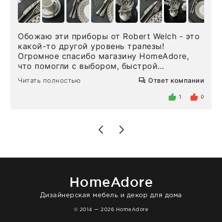
Обожаю эти приборы от Robert Welch - это
какой-то другой уровень трапезы!
Огромное спасибо магазину HomeAdore,
что помогли с выбором, быстрой
доставкой и высоким сервисом. Один раз
Читать полностью
Ответ компании
была здесь лично, забирала чайные ложки,
внутри очень много антикварной посуды,
1
0
столовых приборов и других аксессуаров
для дома. Без покупки точно не уйти.
Позже заказывала остальные приборы -
доставили сдэком на следующий день к
нашему торжеству. Поддержка клиентов
отвечает очень быстро. Взаимодействием
очень довольна. Рекомендую!
HomeAdore
Дизайнерская мебель и декор для дома
© 2014 — 2026 HomeAdore