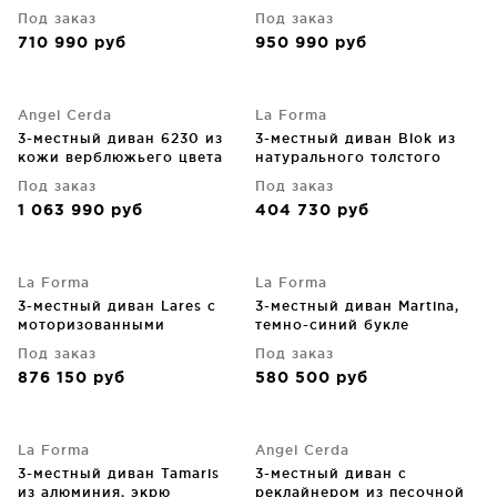
кожи 176X110X98 CM
Под заказ
Под заказ
710 990
руб
950 990
руб
Angel Cerda
La Forma
3-местный диван 6230 из
3-местный диван Blok из
кожи верблюжьего цвета
натурального толстого
222X90X84 CM
вельвета 240X100X69 CM
Под заказ
Под заказ
1 063 990
руб
404 730
руб
La Forma
La Forma
3-местный диван Lares с
3-местный диван Martina,
моторизованными
темно-синий букле
выдвижными сиденьями и
246X112X76 CM
Под заказ
Под заказ
регулируемым
876 150
руб
580 500
руб
подголовником, бежевый
шенилл 240 CM
La Forma
Angel Cerda
3-местный диван Tamaris
3-местный диван с
из алюминия, экрю
реклайнером из песочной