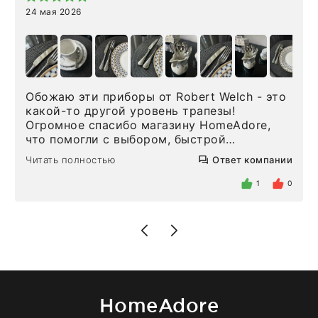
24 мая 2026
Обожаю эти приборы от Robert Welch - это
какой-то другой уровень трапезы!
Огромное спасибо магазину HomeAdore,
что помогли с выбором, быстрой
доставкой и высоким сервисом. Один раз
Читать полностью
Ответ компании
была здесь лично, забирала чайные ложки,
внутри очень много антикварной посуды,
1
0
столовых приборов и других аксессуаров
для дома. Без покупки точно не уйти.
Позже заказывала остальные приборы -
доставили сдэком на следующий день к
нашему торжеству. Поддержка клиентов
отвечает очень быстро. Взаимодействием
очень довольна. Рекомендую!
HomeAdore