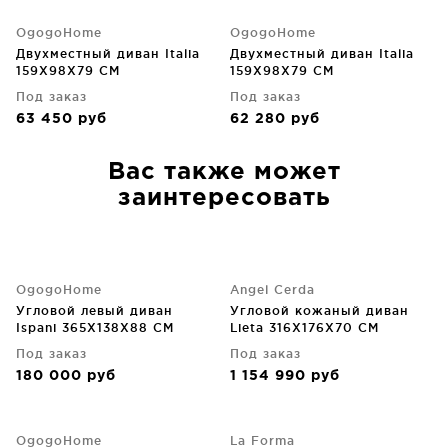
OgogoHome
OgogoHome
Двухместный диван Italia
Двухместный диван Italia
159X98X79 CM
159X98X79 CM
Под заказ
Под заказ
63 450
руб
62 280
руб
Вас также может
заинтересовать
OgogoHome
Angel Cerda
Угловой левый диван
Угловой кожаный диван
Ispani 365X138X88 CM
Lieta 316X176X70 CM
Под заказ
Под заказ
180 000
руб
1 154 990
руб
OgogoHome
La Forma