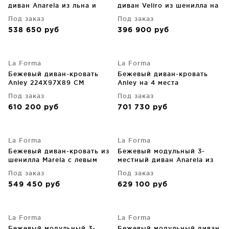
диван Anarela из льна и
диван Veliro из шенилла на
вискозы со съёмным
черных стальных ножках
Под заказ
Под заказ
чехлом 220X107X64 CM
210 CM
538 650
руб
396 900
руб
La Forma
La Forma
Бежевый диван-кровать
Бежевый диван-кровать
Anley 224X97X89 CM
Anley на 4 места
244X97X89 CM
Под заказ
Под заказ
610 200
руб
701 730
руб
La Forma
La Forma
Бежевый диван-кровать из
Бежевый модульный 3-
шенилла Marela с левым
местный диван Anarela из
шезлонгом 276X172.5X87
льна и вискозы со
Под заказ
Под заказ
CM
съемным чехлом 310 CM
549 450
руб
629 100
руб
La Forma
La Forma
Бежевый модульный 3-
Бежевый модульный диван