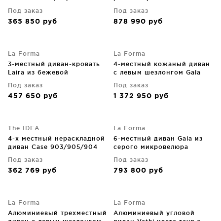
217X79X84 CM
кожи 213X111X104 CM
Под заказ
Под заказ
365 850
руб
878 990
руб
La Forma
La Forma
3-местный диван-кровать
4-местный кожаный диван
Laira из бежевой
с левым шезлонгом Gala
шенилловой ткани 218 CM
300X193X87 CM
Под заказ
Под заказ
457 650
руб
1 372 950
руб
The IDEA
La Forma
4-х местный нераскладной
6-местный диван Gala из
диван Case 903/905/904
серого микровелюра
390X105X87 CM
Под заказ
Под заказ
362 769
руб
793 800
руб
La Forma
La Forma
Алюминиевый трехместный
Алюминиевый угловой