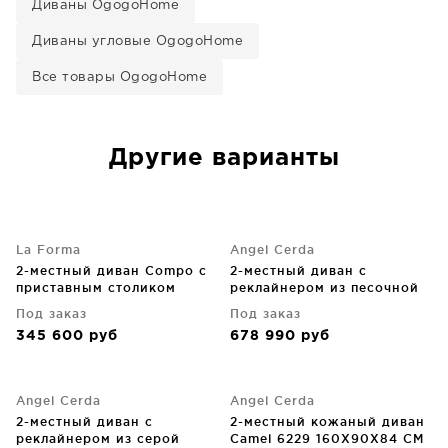
Диваны OgogoHome
Диваны угловые OgogoHome
Все товары OgogoHome
Другие варианты
La Forma
Angel Cerda
2-местный диван Compo с
2-местный диван с
приставным столиком
реклайнером из песочной
200X98X82 CM
кожи 164X111X104 CM
Под заказ
Под заказ
345 600
руб
678 990
руб
Angel Cerda
Angel Cerda
2-местный диван с
2-местный кожаный диван
реклайнером из серой
Camel 6229 160X90X84 CM