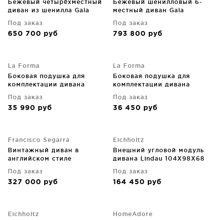
Бежевый четырёхместный
Бежевый шенилловый 6-
диван из шенилла Gala
местный диван Gala
300X105X87 CM
390X105X87 CM
Под заказ
Под заказ
650 700
руб
793 800
руб
La Forma
La Forma
Боковая подушка для
Боковая подушка для
комплектации дивана
комплектации дивана
Compo 31X84X32 CM
Compo 31X84X32 CM
Под заказ
Под заказ
35 990
руб
36 450
руб
Francisco Segarra
Eichholtz
Винтажный диван в
Внешний угловой модуль
английском стиле
дивана Lindau 104X98X68
Cambridge 225X100X70 CM
CM
Под заказ
Под заказ
327 000
руб
164 450
руб
Eichholtz
HomeAdore