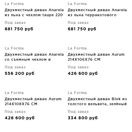
La Forma
La Forma
Двухместный диван Anarela
Двухместный диван Anarela
из льна с чехлом taupe 220
из льна терракотового
CM
цвета со съемным чехлом
Под заказ
Под заказ
220X107X64 CM
681 750
руб
681 750
руб
La Forma
La Forma
Двухместный диван Anarela
Двухместный диван Aurum
со съемным чехлом и
214X106X76 CM
подушками из бежевого
Под заказ
Под заказ
льна 240X107X64 CM
556 200
руб
426 600
руб
La Forma
La Forma
Двухместный диван Aurum
Двухместный диван Blok из
214X108X76 CM
толстого вельвета, зелёный
210X100X69 CM
Под заказ
Под заказ
426 600
руб
334 800
руб