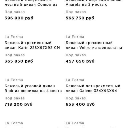
местный диван Compo из
Anarela на 2 места с
шенилла с бежевым
торцевым модулем и
Под заказ
Под заказ
металлическим каркасом
съемным чехлом
396 900
руб
566 730
руб
232X98X82 CM
270X107X64 CM
La Forma
La Forma
Бежевый трёхместный
Бежевый трехместный
диван Karin 228X97X92 CM
диван Veliro из шенилла на
черных стальных ножках
Под заказ
Под заказ
240 CM
365 850
руб
457 650
руб
La Forma
La Forma
Бежевый угловой диван
Бежевый четырехместный
Blok из шенилла на 4 места
диван Galene 334X96X94
290X290X69 CM
CM
Под заказ
Под заказ
718 200
руб
653 400
руб
La Forma
La Forma