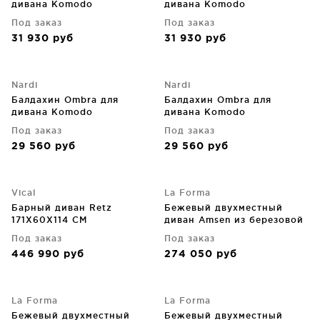
дивана Komodo
дивана Komodo
Под заказ
Под заказ
31 930
руб
31 930
руб
Nardi
Nardi
Балдахин Ombra для
Балдахин Ombra для
дивана Komodo
дивана Komodo
Под заказ
Под заказ
29 560
руб
29 560
руб
Vical
La Forma
Барный диван Retz
Бежевый двухместный
171X60X114 CM
диван Amsen из березовой
фанеры с ножками из
Под заказ
Под заказ
матовой нержавеющей
446 990
руб
274 050
руб
стали 165X86X77 CM
La Forma
La Forma
Бежевый двухместный
Бежевый двухместный