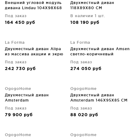
Внешний угловой модуль
Двухместный диван
дивана Lindau 104X98X68
118X89X80 CM
CM
Под заказ
В наличии 1 шт.
164 450
руб
108 190
руб
La Forma
La Forma
Двухместный диван Alipa
Двухместный диван Amsen
из массива акации и экрю
светло-коричневый
веревочного шнура
165X86X77 CM
Под заказ
Под заказ
165X88X72 CM
242 730
руб
274 050
руб
OgogoHome
OgogoHome
Двухместный диван
Двухместный диван
Amsterdam
Amsterdam 146X95X85 CM
Под заказ
Под заказ
79 900
руб
88 020
руб
OgogoHome
OgogoHome