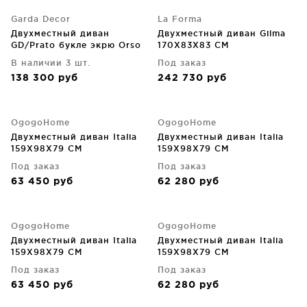
Garda Decor
La Forma
Двухместный диван
Двухместный диван Gilma
GD/Prato букле экрю Orso
170X83X83 CM
ECRU 204X106X75 CM
В наличии 3 шт.
Под заказ
138 300
руб
242 730
руб
OgogoHome
OgogoHome
Двухместный диван Italia
Двухместный диван Italia
159X98X79 CM
159X98X79 CM
Под заказ
Под заказ
63 450
руб
62 280
руб
OgogoHome
OgogoHome
Двухместный диван Italia
Двухместный диван Italia
159X98X79 CM
159X98X79 CM
Под заказ
Под заказ
63 450
руб
62 280
руб