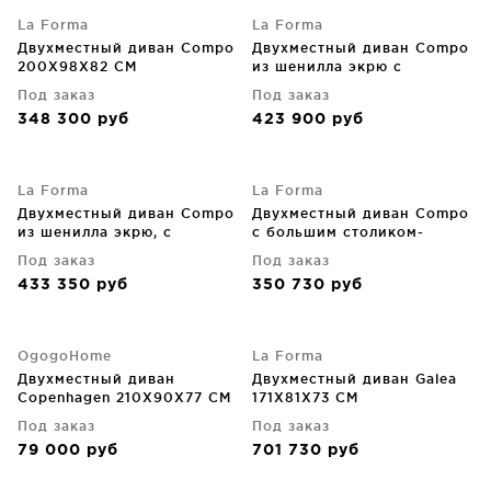
La Forma
La Forma
Двухместный диван Compo
Двухместный диван Compo
200X98X82 CM
из шенилла экрю с
небольшим столиком-
Под заказ
Под заказ
подносом под дубовый
348 300
руб
423 900
руб
шпон и бежевым
металлическим каркасом
200 CM
La Forma
La Forma
Двухместный диван Compo
Двухместный диван Compo
из шенилла экрю, с
с большим столиком-
большим подносом из
подносом и чёрным
Под заказ
Под заказ
дубового шпона и
металлическим каркасом
433 350
руб
350 730
руб
бежевым металлическим
200X98X82 CM
каркасом 200 CM
OgogoHome
La Forma
Двухместный диван
Двухместный диван Galea
Copenhagen 210X90X77 CM
171X81X73 CM
Под заказ
Под заказ
79 000
руб
701 730
руб