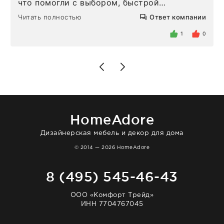
что помогли с выбором, быстрой
доставкой и высоким сервисом. Один раз
Читать полностью
Ответ компании
была здесь лично, забирала чайные ложки,
внутри очень много антикварной посуды,
1
0
столовых приборов и других аксессуаров
для дома. Без покупки точно не уйти.
Позже заказывала остальные приборы -
доставили сдэком на следующий день к
нашему торжеству. Поддержка клиентов
отвечает очень быстро. Взаимодействием
очень довольна. Рекомендую!
HomeAdore
Дизайнерская мебель и декор для дома
© 2014 — 2026 HomeAdore
8 (495) 545-46-43
ООО «Комфорт Трейд»
ИНН 7704767045