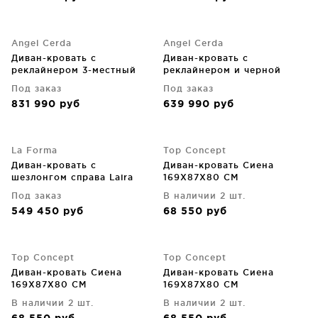
Angel Cerda
Angel Cerda
Диван-кровать с
Диван-кровать с
реклайнером 3-местный
реклайнером и черной
черная кожа 264X93X92
кожаной обивкой
Под заказ
Под заказ
CM
192X93X92 CM
831 990
руб
639 990
руб
La Forma
Top Concept
Диван-кровать с
Диван-кровать Сиена
шезлонгом справа Laira
169X87X80 CM
бежевый шенилл
Под заказ
В наличии 2 шт.
246X170X89 CM
549 450
руб
68 550
руб
Top Concept
Top Concept
Диван-кровать Сиена
Диван-кровать Сиена
169X87X80 CM
169X87X80 CM
В наличии 2 шт.
В наличии 2 шт.