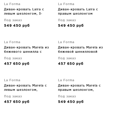
La Forma
La Forma
Диван-кровать Laira с
Диван-кровать Laira с
левым шезлонгом, 3-
правым шезлонгом
местный, бежевый шенилл
246X170X89 CM
Под заказ
Под заказ
246 CM
549 450
руб
549 450
руб
La Forma
La Forma
Диван-кровать Marela из
Диван-кровать Marela из
бежевого шенилла с
бежевой шенилловой
правым шезлонгом 236 CM
ткани 236CM
Под заказ
Под заказ
457 650
руб
457 650
руб
La Forma
La Forma
Диван-кровать Marela с
Диван-кровать Marela с
левым шезлонгом,
правым шезлонгом,
бежевый, из шенилла
бежевый 276X172.5X87 CM
Под заказ
Под заказ
236X170X87 CM
457 650
руб
549 450
руб