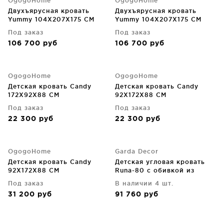
OgogoHome
OgogoHome
Двухъярусная кровать
Двухъярусная кровать
Yummy 104X207X175 CM
Yummy 104X207X175 CM
Под заказ
Под заказ
106 700
руб
106 700
руб
OgogoHome
OgogoHome
Детская кровать Candy
Детская кровать Candy
172X92X88 CM
92X172X88 CM
Под заказ
Под заказ
22 300
руб
22 300
руб
OgogoHome
Garda Decor
Детская кровать Candy
Детская угловая кровать
92X172X88 CM
Runa-80 с обивкой из
шенилла, серый Seppia Ser
Под заказ
В наличии 4 шт.
114X215X80 CM
31 200
руб
91 760
руб