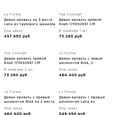
La Forma
Top Concept
Диван-кровать на 3 места
Диван-кровать прямой
Laira из таупового шенилла
Клаб 173X92X81 CM
218 CM
Под заказ
В наличии 1 шт.
457 650
руб
73 260
руб
Top Concept
La Forma
Диван-кровать прямой
Диван-кровать с левым
Клаб 173X92X81 CM
шезлонгом Blok, 2-
местный, зелёный, из
В наличии 2 шт.
Под заказ
плотного вельвета 240 CM
73 260
руб
464 400
руб
La Forma
La Forma
Диван-кровать с правым
Диван-кровать с правым
шезлонгом Blok на 2 места,
шезлонгом Laira из
зелёный, из плотного
таупового шенилла
Под заказ
Под заказ
вельвета 240 CM
246X170X89 CM
464 400
руб
549 450
руб