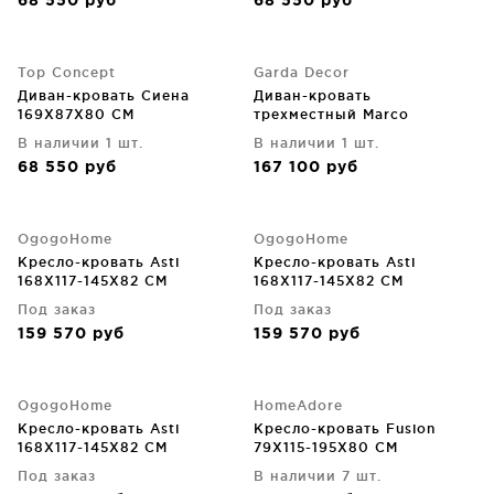
68 550
руб
68 550
руб
Top Concept
Garda Decor
Диван-кровать Сиена
Диван-кровать
169X87X80 CM
трехместный Marco
225X102X92 CM
В наличии 1 шт.
В наличии 1 шт.
68 550
руб
167 100
руб
OgogoHome
OgogoHome
Кресло-кровать Asti
Кресло-кровать Asti
168X117-145X82 CM
168X117-145X82 CM
Под заказ
Под заказ
159 570
руб
159 570
руб
OgogoHome
HomeAdore
Кресло-кровать Asti
Кресло-кровать Fusion
168X117-145X82 CM
79X115-195X80 CM
Под заказ
В наличии 7 шт.