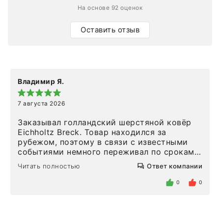
На основе 92 оценок
Оставить отзыв
Владимир Я.
7 августа 2026
Заказывал голландский шерстяной ковёр
Eichholtz Breck. Товар находился за
рубежом, поэтому в связи с известными
событиями немного переживал по срокам.
Но homeadore привезли ровно в
Читать полностью
Ответ компании
определенное в договоре время, без
задержеки. Отдельно хочу отметить
0
0
персонал магазина. Настоящая
клиентоориентированность: помогли
разобраться в ряде вопросов, всё