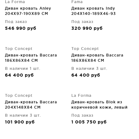
La Forma
Fama
Диван кровать Anley
Диван кровать Indy
204X97-190X89 CM
204X140-189X46-93
Под заказ
Под заказ
546 990
руб
320 990
руб
Top Concept
Top Concept
Диван-кровать Baccara
Диван-кровать Baccara
186X86X84 CM
186X86X84 CM
В наличии 1 шт.
В наличии 3 шт.
64 400
руб
64 400
руб
Top Concept
La Forma
Диван-кровать Baccara
Диван-кровать Blok из
204X148X84 CM
коричневой кожи, левый
шезлонг 240X174X69 CM
В наличии 3 шт.
Под заказ
101 900
руб
1 005 750
руб