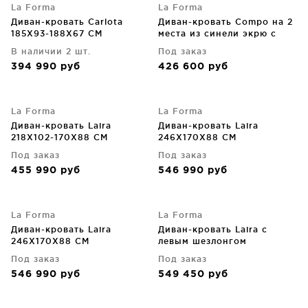
La Forma
La Forma
Диван-кровать Carlota
Диван-кровать Compo на 2
185X93-188X67 CM
места из синели экрю с
бежевым металлическим
В наличии 2 шт.
Под заказ
каркасом 200 CM
394 990
руб
426 600
руб
La Forma
La Forma
Диван-кровать Laira
Диван-кровать Laira
218X102-170X88 CM
246X170X88 CM
Под заказ
Под заказ
455 990
руб
546 990
руб
La Forma
La Forma
Диван-кровать Laira
Диван-кровать Laira с
246X170X88 CM
левым шезлонгом
246X170X89 CM
Под заказ
Под заказ
546 990
руб
549 450
руб