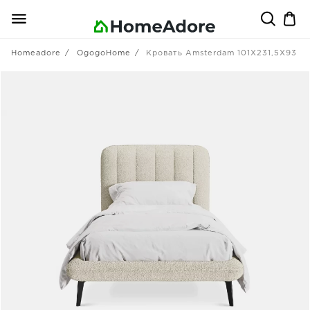
Homeadore
OgogoHome
Кровать Amsterdam 101X231,5X93 C