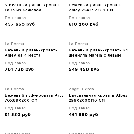
3-местный диван-кровать
Бежевый диван-кровать
Laira из бежевой
Anley 224X97X89 CM
шенилловой ткани 218 CM
Под заказ
Под заказ
457 650
руб
610 200
руб
La Forma
La Forma
Бежевый диван-кровать
Бежевый диван-кровать из
Anley на 4 места
шенилла Marela с левым
244X97X89 CM
шезлонгом 276X172.5X87
Под заказ
Под заказ
CM
701 730
руб
549 450
руб
La Forma
Angel Cerda
Бежевый пуф-кровать Arty
Двуспальная кровать Albus
70X89X200 CM
296X209X110 CM
Под заказ
Под заказ
91 530
руб
461 990
руб