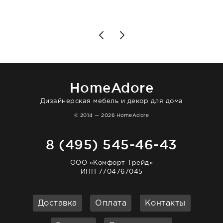
подробно объяснили, были на связи на
каждом этапе. Это тот случай, когда
чувствуешь, что о тебе действительно
позаботились. Что касается самого ковра,
то качество выше всяких похвал. Выглядит
в интерьере ровно так, как хотел. Ещё раз -
большая благодарность сотрудникам
homeadore!
HomeAdore
Дизайнерская мебель и декор для дома
© 2014 — 2026 HomeAdore
8 (495) 545-46-43
ООО «Комфорт Трейд»
ИНН 7704767045
Доставка
Оплата
Контакты