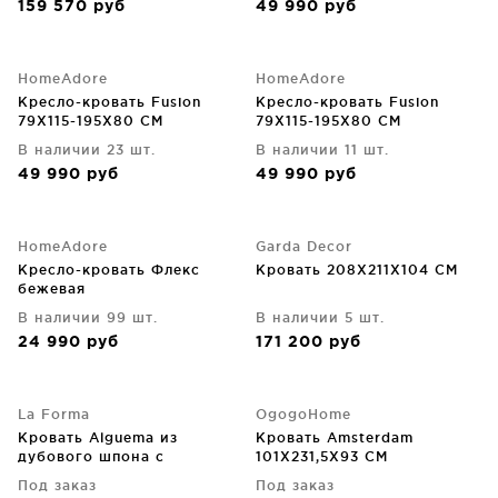
159 570
руб
49 990
руб
HomeAdore
HomeAdore
Кресло-кровать Fusion
Кресло-кровать Fusion
79X115-195X80 CM
79X115-195X80 CM
В наличии 23 шт.
В наличии 11 шт.
49 990
руб
49 990
руб
HomeAdore
Garda Decor
Кресло-кровать Флекс
Кровать 208X211X104 CM
бежевая
В наличии 99 шт.
В наличии 5 шт.
24 990
руб
171 200
руб
La Forma
OgogoHome
Кровать Alguema из
Кровать Amsterdam
дубового шпона с
101X231,5X93 CM
натуральной отделкой для
Под заказ
Под заказ
матраса 160X200 CM