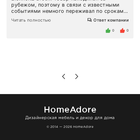
рубежом, поэтому в связи с известными
событиями немного переживал по срокам.
Но homeadore привезли ровно в
Читать полностью
Ответ компании
определенное в договоре время, без
задержеки. Отдельно хочу отметить
0
0
персонал магазина. Настоящая
клиентоориентированность: помогли
разобраться в ряде вопросов, всё
подробно объяснили, были на связи на
каждом этапе. Это тот случай, когда
чувствуешь, что о тебе действительно
позаботились. Что касается самого ковра,
то качество выше всяких похвал. Выглядит
в интерьере ровно так, как хотел. Ещё раз -
большая благодарность сотрудникам
homeadore!
HomeAdore
Дизайнерская мебель и декор для дома
© 2014 — 2026 HomeAdore