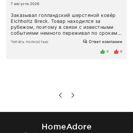
7 августа 2026
Заказывал голландский шерстяной ковёр
Eichholtz Breck. Товар находился за
рубежом, поэтому в связи с известными
событиями немного переживал по срокам.
Но homeadore привезли ровно в
Читать полностью
Ответ компании
определенное в договоре время, без
задержеки. Отдельно хочу отметить
0
0
персонал магазина. Настоящая
клиентоориентированность: помогли
разобраться в ряде вопросов, всё
подробно объяснили, были на связи на
каждом этапе. Это тот случай, когда
чувствуешь, что о тебе действительно
позаботились. Что касается самого ковра,
то качество выше всяких похвал. Выглядит
в интерьере ровно так, как хотел. Ещё раз -
большая благодарность сотрудникам
homeadore!
HomeAdore