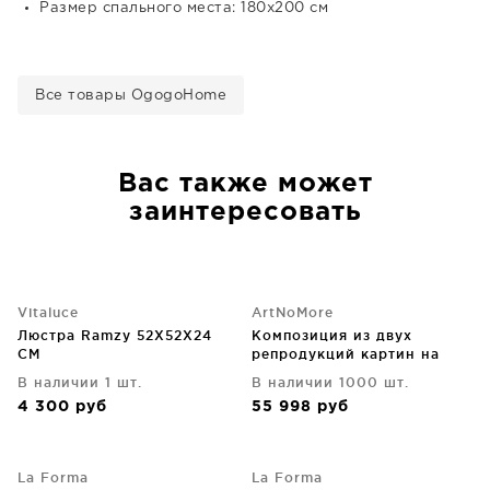
Размер спального места: 180x200 см
Все товары OgogoHome
Вас также может
заинтересовать
Vitaluce
ArtNoMore
Люстра Ramzy 52X52X24
Композиция из двух
CM
репродукций картин на
холсте Coral Symphony
В наличии 1 шт.
В наличии 1000 шт.
75X105 / 75X105 CM
4 300
руб
55 998
руб
La Forma
La Forma