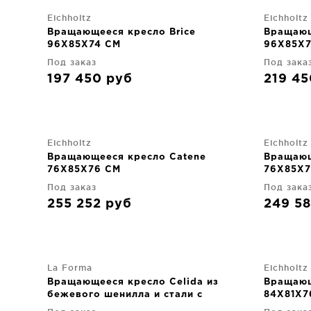
Eichholtz
Eichholtz
Вращающееся кресло Brice
Вращающ
96X85X74 CM
96X85X7
Под заказ
Под зака
197 450
руб
219 4
Eichholtz
Eichholtz
Вращающееся кресло Catene
Вращающ
76X85X76 CM
76X85X7
Под заказ
Под зака
255 252
руб
249 5
La Forma
Eichholtz
Вращающееся кресло Celida из
Вращающ
бежевого шенилла и стали с
84X81X7
черным покрытием FSC 100%