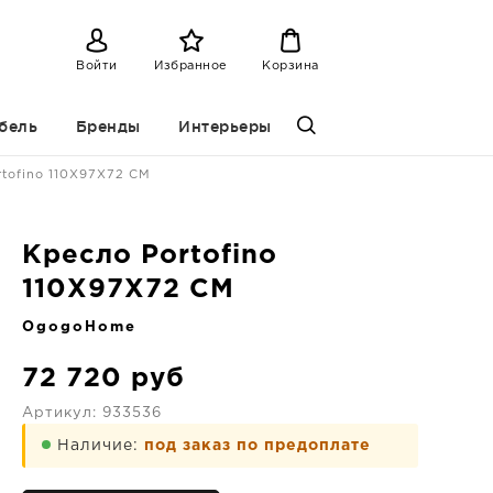
Войти
Избранное
Корзина
бель
Бренды
Интерьеры
rtofino 110X97X72 CM
Кресло Portofino
110X97X72 CM
OgogoHome
72 720
руб
Артикул:
933536
Наличие:
под заказ по предоплате