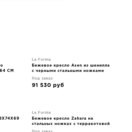
La Forma
со
Бежевое кресло Asen из шенилла
X64 CM
с черными стальными ножками
FSC 100% 66X69X80 CM
Под заказ
91 530
руб
La Forma
68X74X69
Бежевое кресло Zahara на
стальных ножках с терракотовой
отделкой FSC 100% 68X74X69 CM
Под заказ