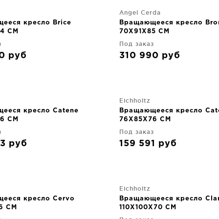
Angel Cerda
ееся кресло Brice
Вращающееся кресло Bro
4 CM
70X91X85 CM
з
Под заказ
50
руб
310 990
руб
Eichholtz
ееся кресло Catene
Вращающееся кресло Cat
6 CM
76X85X76 CM
з
Под заказ
83
руб
159 591
руб
Eichholtz
ееся кресло Cervo
Вращающееся кресло Clar
6 CM
110X100X70 CM