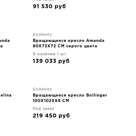
91 530
руб
Eichholtz
anda
Вращающееся кресло Amanda
та
80X73X72 CM серого цвета
В наличии 1 шт.
139 033
руб
Eichholtz
elina
Вращающееся кресло Bollinger
100X102X68 CM
Под заказ
219 450
руб