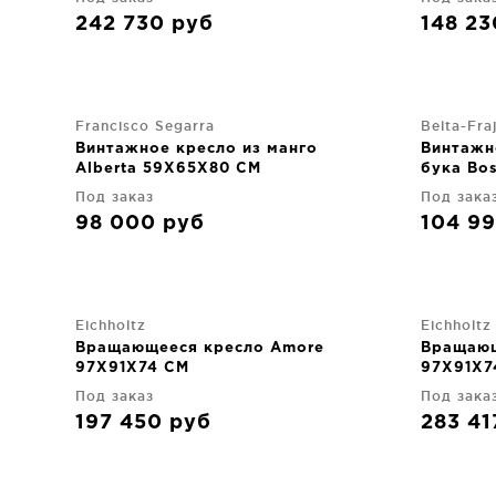
242 730
руб
148 2
Francisco Segarra
Belta-Fra
Винтажное кресло из манго
Винтажн
Alberta 59X65X80 CM
бука Bo
Под заказ
Под зака
98 000
руб
104 9
Eichholtz
Eichholtz
Вращающееся кресло Amore
Вращающ
97X91X74 CM
97X91X7
Под заказ
Под зака
197 450
руб
283 4