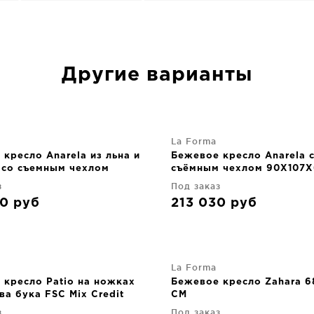
Другие варианты
La Forma
кресло Anarela из льна и
Бежевое кресло Anarela 
 со съемным чехлом
съёмным чехлом 90X107
X64 CM
з
Под заказ
30
руб
213 030
руб
La Forma
 кресло Patio на ножках
Бежевое кресло Zahara 
ва бука FSC Mix Credit
CM
04 CM
з
Под заказ