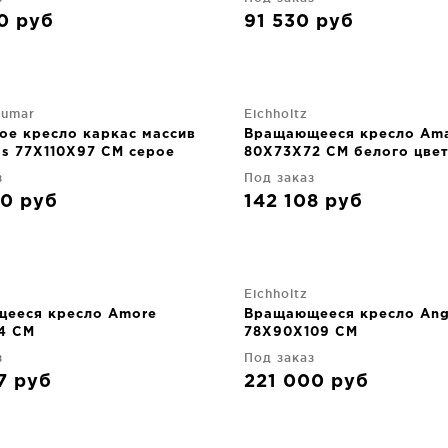
30
руб
91 530
руб
jumar
Eichholtz
ое кресло каркас массив
Вращающееся кресло Am
ss 77X110X97 CM серое
80X73X72 CM белого цве
з
Под заказ
90
руб
142 108
руб
Eichholtz
ееся кресло Amore
Вращающееся кресло Ang
4 CM
78X90X109 CM
з
Под заказ
17
руб
221 000
руб