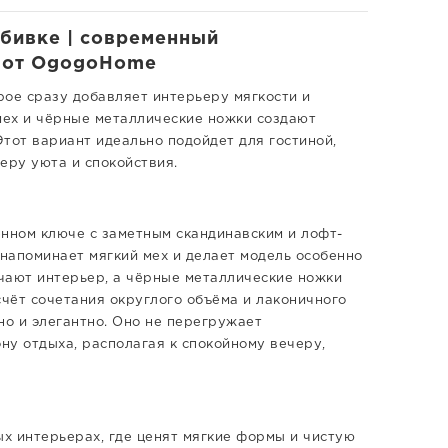
обивке | современный
а от OgogoHome
орое сразу добавляет интерьеру мягкости и
мех и чёрные металлические ножки создают
тот вариант идеально подойдет для гостиной,
еру уюта и спокойствия.
нном ключе с заметным скандинавским и лофт-
 напоминает мягкий мех и делает модель особенно
чают интерьер, а чёрные металлические ножки
счёт сочетания округлого объёма и лаконичного
о и элегантно. Оно не перегружает
ну отдыха, располагая к спокойному вечеру,
ых интерьерах, где ценят мягкие формы и чистую