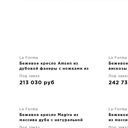
La Forma
La Forma
Бежевое кресло Amsen из
Бежевое 
дубовой фанеры с ножками из
вискозы
матированной нержавеющей
110X107
Под заказ
Под зака
стали 83X86X77 CM
213 030
руб
242 7
La Forma
La Forma
Бежевое кресло Magira из
Бежевое
массива дуба с натуральной
из масси
отделкой
86X86X1
Под заказ
Под зака