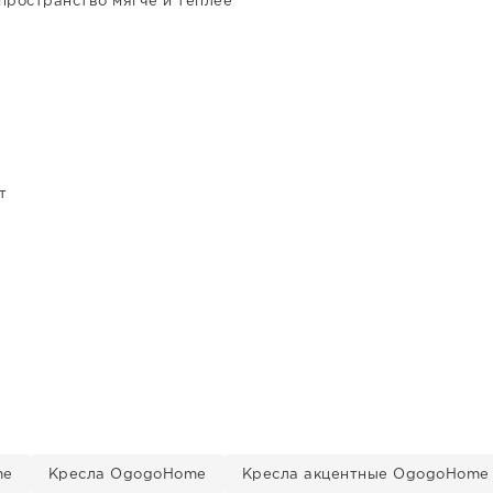
пространство мягче и теплее
т
me
Кресла OgogoHome
Кресла акцентные OgogoHome