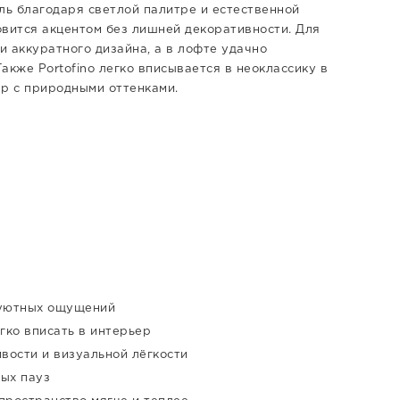
ль благодаря светлой палитре и естественной
овится акцентом без лишней декоративности. Для
и аккуратного дизайна, а в лофте удачно
Также Portofino легко вписывается в неоклассику в
ер с природными оттенками.
 уютных ощущений
гко вписать в интерьер
вости и визуальной лёгкости
ых пауз