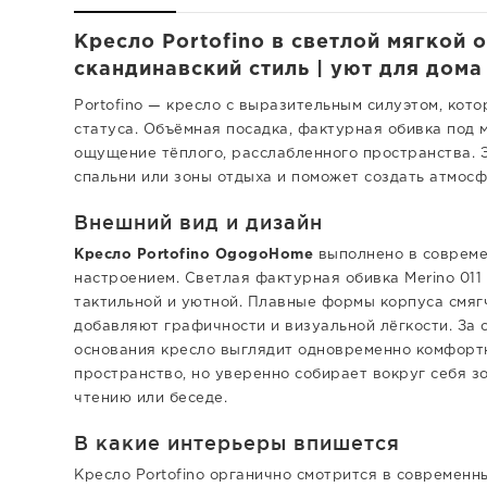
Кресло Portofino в светлой мягкой 
скандинавский стиль | уют для дом
Portofino — кресло с выразительным силуэтом, кот
статуса. Объёмная посадка, фактурная обивка под 
ощущение тёплого, расслабленного пространства. Э
спальни или зоны отдыха и поможет создать атмосф
Внешний вид и дизайн
Кресло Portofino OgogoHome
выполнено в совреме
настроением. Светлая фактурная обивка Merino 011
тактильной и уютной. Плавные формы корпуса смяг
добавляют графичности и визуальной лёгкости. За 
основания кресло выглядит одновременно комфортн
пространство, но уверенно собирает вокруг себя зо
чтению или беседе.
В какие интерьеры впишется
Кресло Portofino органично смотрится в современн