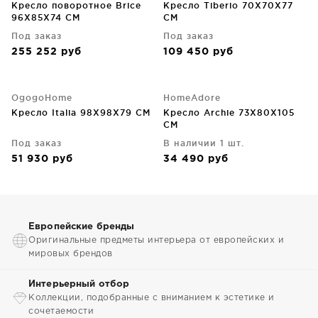
Кресло поворотное Brice
Кресло Tiberio 70X70X77
96X85X74 CM
CM
Под заказ
Под заказ
255 252
руб
109 450
руб
OgogoHome
HomeAdore
Кресло Italia 98X98X79 CM
Кресло Archie 73X80X105
CM
Под заказ
В наличии 1 шт.
51 930
руб
34 490
руб
Европейские бренды
Оригинальные предметы интерьера от европейских и
мировых брендов
Интерьерный отбор
Коллекции, подобранные с вниманием к эстетике и
сочетаемости