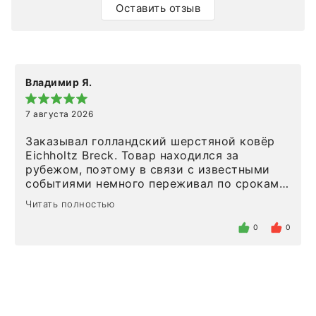
Оставить отзыв
Владимир Я.
7 августа 2026
Заказывал голландский шерстяной ковёр
Eichholtz Breck. Товар находился за
рубежом, поэтому в связи с известными
событиями немного переживал по срокам.
Но homeadore привезли ровно в
Читать полностью
определенное в договоре время, без
задержеки. Отдельно хочу отметить
0
0
персонал магазина. Настоящая
клиентоориентированность: помогли
разобраться в ряде вопросов, всё
подробно объяснили, были на связи на
каждом этапе. Это тот случай, когда
чувствуешь, что о тебе действительно