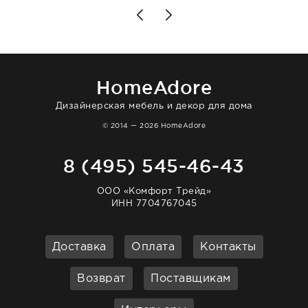
позаботились. Что касается самого ковра,
то качество выше всяких похвал. Выглядит
в интерьере ровно так, как хотел. Ещё раз -
большая благодарность сотрудникам
homeadore!
HomeAdore
Дизайнерская мебель и декор для дома
© 2014 — 2026 HomeAdore
8 (495) 545-46-43
ООО «Комфорт Трейд»
ИНН 7704767045
Доставка
Оплата
Контакты
Возврат
Поставщикам