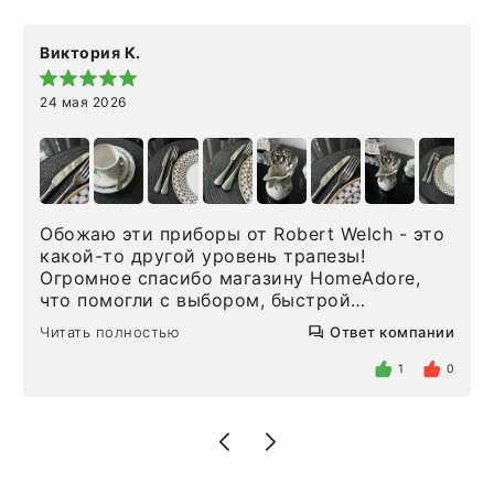
Виктория К.
24 мая 2026
Обожаю эти приборы от Robert Welch - это
какой-то другой уровень трапезы!
Огромное спасибо магазину HomeAdore,
что помогли с выбором, быстрой
доставкой и высоким сервисом. Один раз
Читать полностью
Ответ компании
была здесь лично, забирала чайные ложки,
внутри очень много антикварной посуды,
1
0
столовых приборов и других аксессуаров
для дома. Без покупки точно не уйти.
Позже заказывала остальные приборы -
доставили сдэком на следующий день к
нашему торжеству. Поддержка клиентов