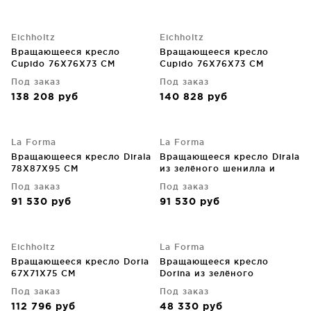
Eichholtz
Eichholtz
Вращающееся кресло
Вращающееся кресло
Cupido 76X76X73 CM
Cupido 76X76X73 CM
Под заказ
Под заказ
138 208
руб
140 828
руб
La Forma
La Forma
Вращающееся кресло Dirala
Вращающееся кресло Dirala
78X87X95 CM
из зелёного шенилла и
стали с чёрной отделкой
Под заказ
Под заказ
78X87X95 CM
91 530
руб
91 530
руб
Eichholtz
La Forma
Вращающееся кресло Doria
Вращающееся кресло
67X71X75 CM
Dorina из зелёного
шенилла на стальных
Под заказ
Под заказ
ножках 61.5X60X80 CM
112 796
руб
48 330
руб