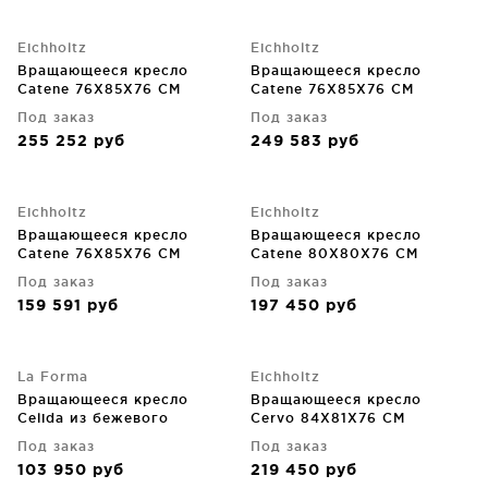
Eichholtz
Eichholtz
Вращающееся кресло
Вращающееся кресло
Catene 76X85X76 CM
Catene 76X85X76 CM
Под заказ
Под заказ
255 252
руб
249 583
руб
Eichholtz
Eichholtz
Вращающееся кресло
Вращающееся кресло
Catene 76X85X76 CM
Catene 80X80X76 CM
Под заказ
Под заказ
159 591
руб
197 450
руб
La Forma
Eichholtz
Вращающееся кресло
Вращающееся кресло
Celida из бежевого
Cervo 84X81X76 CM
шенилла и стали с черным
Под заказ
Под заказ
покрытием FSC 100%
103 950
руб
219 450
руб
76X91.5X103 CM