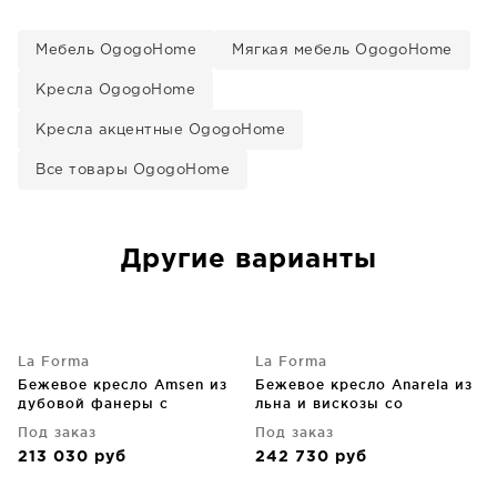
Мебель OgogoHome
Мягкая мебель OgogoHome
Кресла OgogoHome
Кресла акцентные OgogoHome
Все товары OgogoHome
Другие варианты
La Forma
La Forma
Бежевое кресло Amsen из
Бежевое кресло Anarela из
дубовой фанеры с
льна и вискозы со
ножками из матированной
съемным чехлом
Под заказ
Под заказ
нержавеющей стали
110X107X64 CM
213 030
руб
242 730
руб
83X86X77 CM