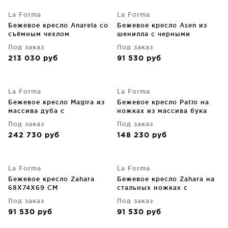
La Forma
La Forma
Бежевое кресло Anarela со
Бежевое кресло Asen из
съёмным чехлом
шенилла с черными
90X107X64 CM
стальными ножками FSC
Под заказ
Под заказ
100% 66X69X80 CM
213 030
руб
91 530
руб
La Forma
La Forma
Бежевое кресло Magira из
Бежевое кресло Patio на
массива дуба с
ножках из массива бука
натуральной отделкой
FSC Mix Credit 86X86X104
Под заказ
Под заказ
CM
242 730
руб
148 230
руб
La Forma
La Forma
Бежевое кресло Zahara
Бежевое кресло Zahara на
68X74X69 CM
стальных ножках с
терракотовой отделкой
Под заказ
Под заказ
FSC 100% 68X74X69 CM
91 530
руб
91 530
руб