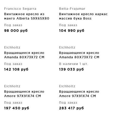
Francisco Segarra
Belta-Frajumar
Винтажное кресло из
Винтажное кресло каркас
манго Alberta 59X65X80
массив бука Boss
CM
77X110X97 CM серое
Под заказ
Под заказ
98 000
руб
104 990
руб
Eichholtz
Eichholtz
Вращающееся кресло
Вращающееся кресло
Amanda 80X73X72 CM
Amanda 80X73X72 CM
белого цвета
серого цвета
Под заказ
В наличии 1 шт.
142 108
руб
139 033
руб
Eichholtz
Eichholtz
Вращающееся кресло
Вращающееся кресло
Amore 97X91X74 CM
Amore 97X91X74 CM
Под заказ
Под заказ
197 450
руб
283 417
руб