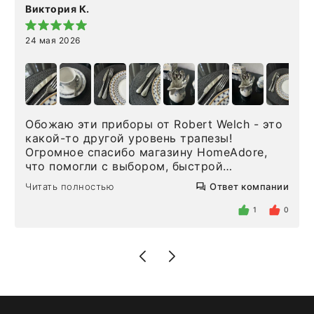
Виктория К.
24 мая 2026
Обожаю эти приборы от Robert Welch - это
какой-то другой уровень трапезы!
Огромное спасибо магазину HomeAdore,
что помогли с выбором, быстрой
доставкой и высоким сервисом. Один раз
Читать полностью
Ответ компании
была здесь лично, забирала чайные ложки,
внутри очень много антикварной посуды,
1
0
столовых приборов и других аксессуаров
для дома. Без покупки точно не уйти.
Позже заказывала остальные приборы -
доставили сдэком на следующий день к
нашему торжеству. Поддержка клиентов
отвечает очень быстро. Взаимодействием
очень довольна. Рекомендую!