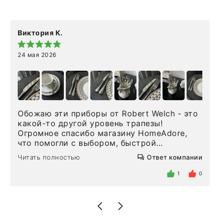
Виктория К.
24 мая 2026
Обожаю эти приборы от Robert Welch - это
какой-то другой уровень трапезы!
Огромное спасибо магазину HomeAdore,
что помогли с выбором, быстрой
доставкой и высоким сервисом. Один раз
Читать полностью
Ответ компании
была здесь лично, забирала чайные ложки,
внутри очень много антикварной посуды,
1
0
столовых приборов и других аксессуаров
для дома. Без покупки точно не уйти.
Позже заказывала остальные приборы -
доставили сдэком на следующий день к