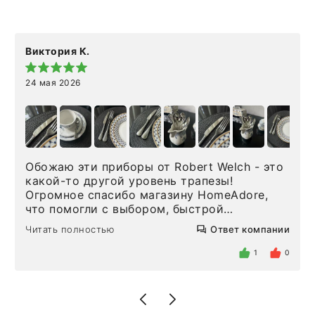
Виктория К.
24 мая 2026
Обожаю эти приборы от Robert Welch - это
какой-то другой уровень трапезы!
Огромное спасибо магазину HomeAdore,
что помогли с выбором, быстрой
доставкой и высоким сервисом. Один раз
Читать полностью
Ответ компании
была здесь лично, забирала чайные ложки,
внутри очень много антикварной посуды,
1
0
столовых приборов и других аксессуаров
для дома. Без покупки точно не уйти.
Позже заказывала остальные приборы -
доставили сдэком на следующий день к