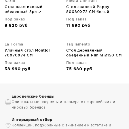
Nardi
Siesta Contract
Стол пластиковый
Стол садовый Poppy
обеденный Spritz
80X80X72 CM белый
60X60X77 CM
Под заказ
Под заказ
8 820
руб
11 690
руб
La Forma
Tagliamento
Уличный стол Montjoi
Стол деревянный
70X70X74 CM
обеденный Rimini Ø150 CM
Под заказ
Под заказ
38 990
руб
75 680
руб
Европейские бренды
Оригинальные предметы интерьера от европейских и
мировых брендов
Интерьерный отбор
Коллекции, подобранные с вниманием к эстетике и