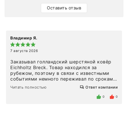
Оставить отзыв
Владимир Я.
7 августа 2026
Заказывал голландский шерстяной ковёр
Eichholtz Breck. Товар находился за
рубежом, поэтому в связи с известными
событиями немного переживал по срокам.
Но homeadore привезли ровно в
Читать полностью
Ответ компании
определенное в договоре время, без
задержеки. Отдельно хочу отметить
0
0
персонал магазина. Настоящая
клиентоориентированность: помогли
разобраться в ряде вопросов, всё
подробно объяснили, были на связи на
каждом этапе. Это тот случай, когда