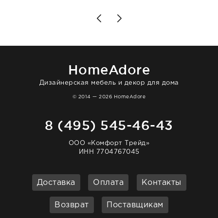
чувствуешь, что о тебе действительно
позаботились. Что касается самого ковра,
то качество выше всяких похвал. Выглядит
в интерьере ровно так, как хотел. Ещё раз -
большая благодарность сотрудникам
homeadore!
HomeAdore
Дизайнерская мебель и декор для дома
© 2014 — 2026 HomeAdore
8 (495) 545-46-43
ООО «Комфорт Трейд»
ИНН 7704767045
Доставка
Оплата
Контакты
Возврат
Поставщикам