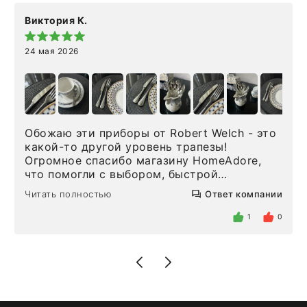
Виктория К.
24 мая 2026
Обожаю эти приборы от Robert Welch - это
какой-то другой уровень трапезы!
Огромное спасибо магазину HomeAdore,
что помогли с выбором, быстрой
доставкой и высоким сервисом. Один раз
Читать полностью
Ответ компании
была здесь лично, забирала чайные ложки,
внутри очень много антикварной посуды,
1
0
столовых приборов и других аксессуаров
для дома. Без покупки точно не уйти.
Позже заказывала остальные приборы -
доставили сдэком на следующий день к
нашему торжеству. Поддержка клиентов
отвечает очень быстро. Взаимодействием