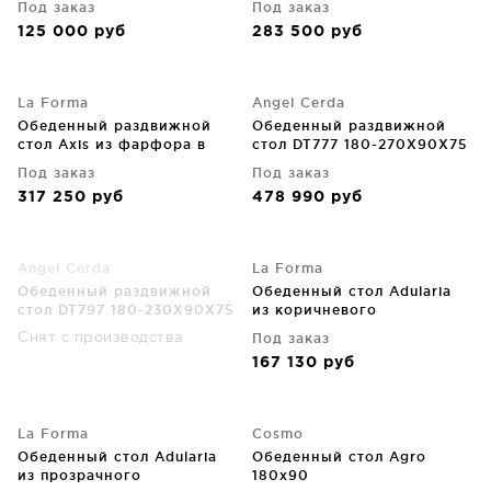
Под заказ
Под заказ
125 000
руб
283 500
руб
La Forma
Angel Cerda
Обеденный раздвижной
Обеденный раздвижной
стол Axis из фарфора в
стол DT777 180-270X90X75
отделке Volcano Rock с
CM
Под заказ
Под заказ
белыми ножками
317 250
руб
478 990
руб
160X90X76 CM
Angel Cerda
La Forma
Обеденный раздвижной
Обеденный стол Adularia
стол DT797 180-230X90X75
из коричневого
CM
закаленного стекла 160X90
Под заказ
Снят с производства
CM
167 130
руб
La Forma
Cosmo
Обеденный стол Adularia
Обеденный стол Agro
из прозрачного
180х90