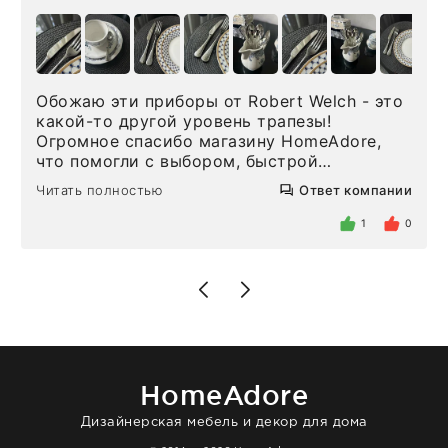
Обожаю эти приборы от Robert Welch - это
какой-то другой уровень трапезы!
Огромное спасибо магазину HomeAdore,
что помогли с выбором, быстрой
доставкой и высоким сервисом. Один раз
Читать полностью
Ответ компании
была здесь лично, забирала чайные ложки,
внутри очень много антикварной посуды,
1
0
столовых приборов и других аксессуаров
для дома. Без покупки точно не уйти.
Позже заказывала остальные приборы -
доставили сдэком на следующий день к
нашему торжеству. Поддержка клиентов
отвечает очень быстро. Взаимодействием
очень довольна. Рекомендую!
HomeAdore
Дизайнерская мебель и декор для дома