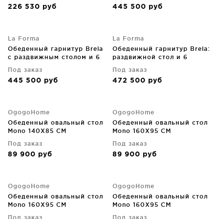
226 530
руб
445 500
руб
покрытием 120(200)X75 CM
синтетического плетёного
шнура, экрю 205X100 CM
La Forma
La Forma
Обеденный гарнитур Brela
Обеденный гарнитур Brela:
с раздвижным столом и 6
раздвижной стол и 6
стульями Luri из алюминия
штабелируемых стульев
Под заказ
Под заказ
цвета тауп и бежевого
Canea 205(287)X100 CM
445 500
руб
472 500
руб
текстилена 205X100 CM
OgogoHome
OgogoHome
Обеденный овальный стол
Обеденный овальный стол
Mono 140X85 CM
Mono 160X95 CM
Под заказ
Под заказ
89 900
руб
89 900
руб
OgogoHome
OgogoHome
Обеденный овальный стол
Обеденный овальный стол
Mono 160X95 CM
Mono 160X95 CM
Под заказ
Под заказ