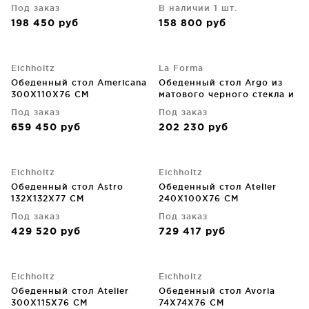
закаленного стекла
Под заказ
В наличии 1 шт.
200X100X75 CM
198 450
руб
158 800
руб
Eichholtz
La Forma
Обеденный стол Americana
Обеденный стол Argo из
300X110X76 CM
матового черного стекла и
с ножками из
Под заказ
Под заказ
нержавеющей стали
659 450
руб
202 230
руб
160X90 CM
Eichholtz
Eichholtz
Обеденный стол Astro
Обеденный стол Atelier
132X132X77 CM
240X100X76 CM
Под заказ
Под заказ
429 520
руб
729 417
руб
Eichholtz
Eichholtz
Обеденный стол Atelier
Обеденный стол Avoria
300X115X76 CM
74X74X76 CM