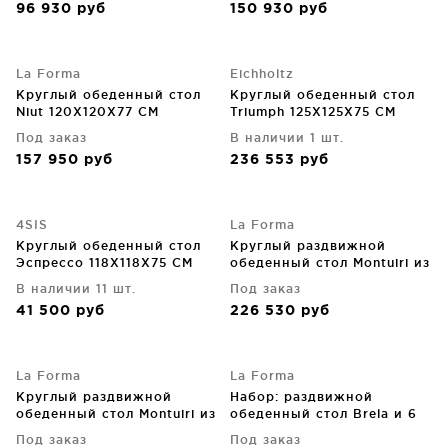
96 930
руб
150 930
руб
La Forma
Eichholtz
Круглый обеденный стол
Круглый обеденный стол
Niut 120X120X77 CM
Triumph 125X125X75 CM
Под заказ
В наличии 1 шт.
157 950
руб
236 553
руб
4SIS
La Forma
Круглый обеденный стол
Круглый раздвижной
Эспрессо 118X118X75 CM
обеденный стол Montuiri из
дубового шпона с серыми
В наличии 11 шт.
Под заказ
стальными ножками
41 500
руб
226 530
руб
120(200)X120X75 CM
La Forma
La Forma
Круглый раздвижной
Набор: раздвижной
обеденный стол Montuiri из
обеденный стол Brela и 6
шпона дуба и стальными
штабелируемых стульев
Под заказ
Под заказ
ножками с черным
Livadia из алюминия и