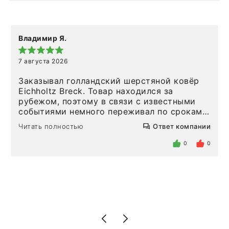
Владимир Я.
7 августа 2026
Заказывал голландский шерстяной ковёр
Eichholtz Breck. Товар находился за
рубежом, поэтому в связи с известными
событиями немного переживал по срокам.
Но homeadore привезли ровно в
Читать полностью
Ответ компании
определенное в договоре время, без
задержеки. Отдельно хочу отметить
0
0
персонал магазина. Настоящая
клиентоориентированность: помогли
разобраться в ряде вопросов, всё
подробно объяснили, были на связи на
каждом этапе. Это тот случай, когда
чувствуешь, что о тебе действительно
позаботились. Что касается самого ковра,
то качество выше всяких похвал. Выглядит