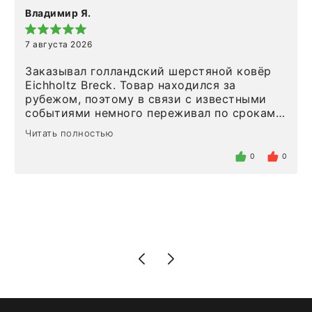
Владимир Я.
7 августа 2026
Заказывал голландский шерстяной ковёр
Eichholtz Breck. Товар находился за
рубежом, поэтому в связи с известными
событиями немного переживал по срокам.
Но homeadore привезли ровно в
Читать полностью
определенное в договоре время, без
задержеки. Отдельно хочу отметить
0
0
персонал магазина. Настоящая
клиентоориентированность: помогли
разобраться в ряде вопросов, всё
подробно объяснили, были на связи на
каждом этапе. Это тот случай, когда
чувствуешь, что о тебе действительно
позаботились. Что касается самого ковра,
то качество выше всяких похвал. Выглядит
в интерьере ровно так, как хотел. Ещё раз -
большая благодарность сотрудникам
homeadore!