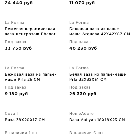
24 440
руб
11 070
руб
La Forma
La Forma
Бежевая керамическая
Бежовая ваза из папье-
ваза-центротаж Ebenor
маше Arquena 42X42X67 CM
54X50X12 CM
Под заказ
Под заказ
33 750
руб
40 230
руб
La Forma
La Forma
Бежовая ваза из папье-
Белая ваза из папье-маше
маше Pria 25 CM
Pria 32X32X51 CM
Под заказ
Под заказ
9 180
руб
26 330
руб
Covali
HomeAdore
Ваза 38X20X17 CM
Ваза Aaliyah 18X18X23 CM
В наличии 1 шт.
В наличии 6 шт.