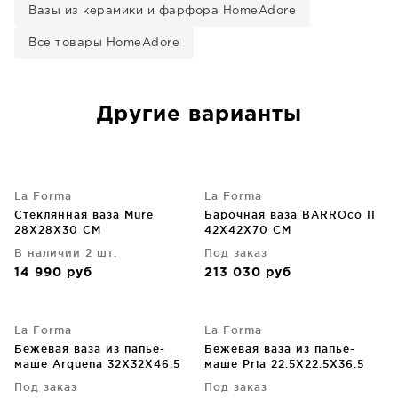
Вазы из керамики и фарфора HomeAdore
Все товары HomeAdore
Другие варианты
La Forma
La Forma
Cтеклянная ваза Mure
Барочная ваза BARROco II
28X28X30 CM
42X42X70 CM
В наличии 2 шт.
Под заказ
14 990
руб
213 030
руб
La Forma
La Forma
Бежевая ваза из папье-
Бежевая ваза из папье-
маше Arquena 32X32X46.5
маше Pria 22.5X22.5X36.5
CM
CM
Под заказ
Под заказ