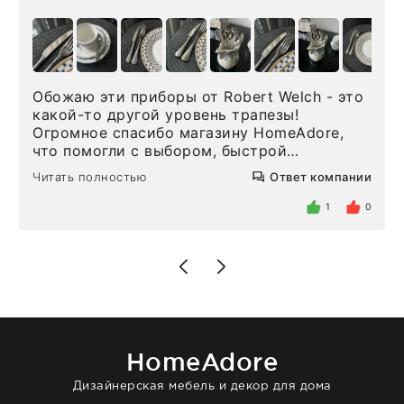
Обожаю эти приборы от Robert Welch - это
какой-то другой уровень трапезы!
Огромное спасибо магазину HomeAdore,
что помогли с выбором, быстрой
доставкой и высоким сервисом. Один раз
Читать полностью
Ответ компании
была здесь лично, забирала чайные ложки,
внутри очень много антикварной посуды,
1
0
столовых приборов и других аксессуаров
для дома. Без покупки точно не уйти.
Позже заказывала остальные приборы -
доставили сдэком на следующий день к
нашему торжеству. Поддержка клиентов
отвечает очень быстро. Взаимодействием
очень довольна. Рекомендую!
HomeAdore
Дизайнерская мебель и декор для дома