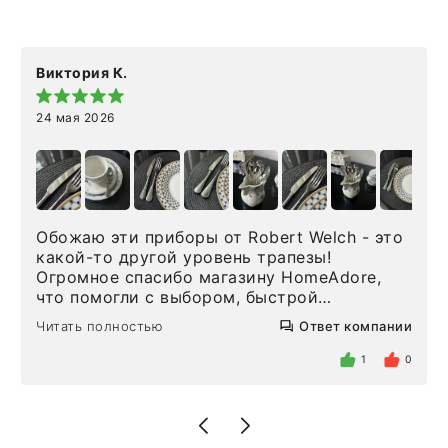
Виктория К.
24 мая 2026
Обожаю эти приборы от Robert Welch - это
какой-то другой уровень трапезы!
Огромное спасибо магазину HomeAdore,
что помогли с выбором, быстрой
доставкой и высоким сервисом. Один раз
Читать полностью
Ответ компании
была здесь лично, забирала чайные ложки,
внутри очень много антикварной посуды,
1
0
столовых приборов и других аксессуаров
для дома. Без покупки точно не уйти.
Позже заказывала остальные приборы -
доставили сдэком на следующий день к