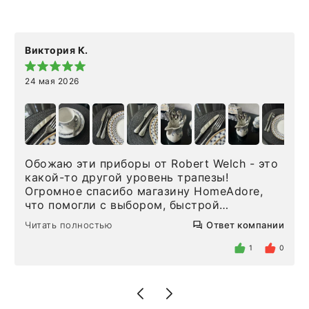
Виктория К.
24 мая 2026
Обожаю эти приборы от Robert Welch - это
какой-то другой уровень трапезы!
Огромное спасибо магазину HomeAdore,
что помогли с выбором, быстрой
доставкой и высоким сервисом. Один раз
Читать полностью
Ответ компании
была здесь лично, забирала чайные ложки,
внутри очень много антикварной посуды,
1
0
столовых приборов и других аксессуаров
для дома. Без покупки точно не уйти.
Позже заказывала остальные приборы -
доставили сдэком на следующий день к