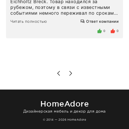
Eichholtz Breck. Товар находился за
рубежом, поэтому в связи с известными
событиями немного переживал по срокам.
Но homeadore привезли ровно в
Читать полностью
Ответ компании
определенное в договоре время, без
задержеки. Отдельно хочу отметить
0
0
персонал магазина. Настоящая
клиентоориентированность: помогли
разобраться в ряде вопросов, всё
подробно объяснили, были на связи на
каждом этапе. Это тот случай, когда
чувствуешь, что о тебе действительно
позаботились. Что касается самого ковра,
то качество выше всяких похвал. Выглядит
в интерьере ровно так, как хотел. Ещё раз -
большая благодарность сотрудникам
homeadore!
HomeAdore
Дизайнерская мебель и декор для дома
© 2014 — 2026 HomeAdore